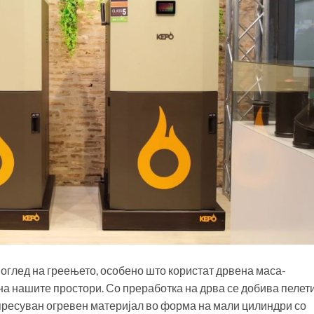
поглед на греењето, особено што користат дрвена маса-
на нашите простори. Со преработка на дрва се добива пелет
 пресуван огревен материјал во форма на мали цилиндри со