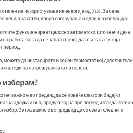
к степен на искористување на енергија од 91%. За овие
решенија за котли, добро согорување и одлична изолација.
котлите функционираат целосно автоматски, што значи дека
 работа: кога да се запалат, кога да се изгасат и која
т период.
е, можете да инсталирате и собен термостат кој дополнителн
а и штеди на потрошувачката на пелети.
о изберам?
котел важно е во предвид да се повеќе фактори бидејќи
иозна одлука и оној продукт кој на прв поглед изгледа евтино
п избор. Затоа важно е во предвид да се семат следните
ост