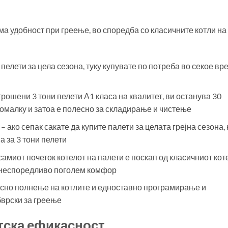
ма удобност при греење, во споредба со класичните котли на
пелети за цела сезона, туку купувате по потреба во секое вр
ошени 3 тони пелети А1 класа на квалитет, ви останува 30
помалку и затоа е полесно за складирање и чистење
ако сепак сакате да купите палети за целата грејна сезона, 
 за 3 тони пелети
самиот почеток котелот на палети е поскап од класичниот коте
е неспоредливо поголем комфор
есно полнење на котлите и едноставно програмирање и
бврски за греење
етска ефикасност