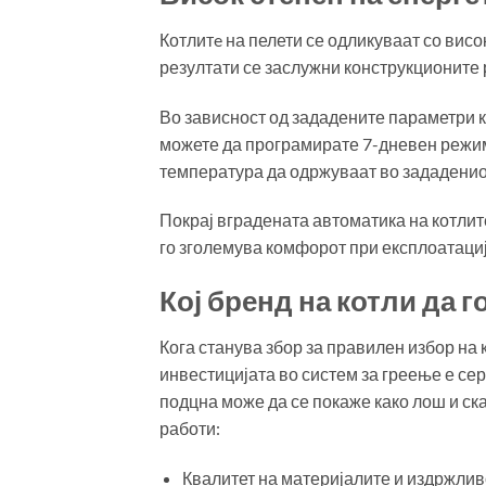
Котлитe на пелети се одликуваат со висо
резултати се заслужни конструкционите 
Во зависност од зададените параметри 
можете да програмирате 7-дневен режим на
температура да одржуваат во зададенио
Покрај вградената автоматика на котлит
го зголемува комфорот при експлоатациј
Кој бренд на котли да г
Кога станува збор за правилен избор на 
инвестицијата во систем за греење е сер
подцна може да се покаже како лош и ска
работи:
Квалитет на материјалите и издржлив