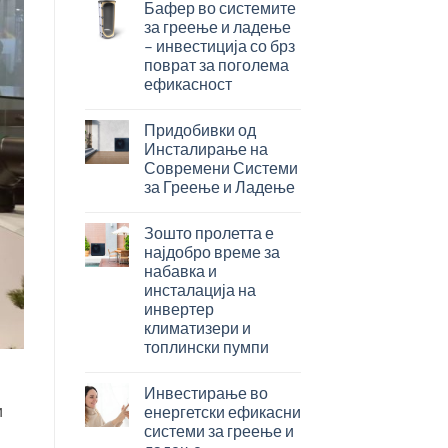
со
Бафер во системите
два
за греење и ладење
изменувачи
– инвестиција со брз
–
поврат за поголема
паметно
ефикасност
решение
за
Бафер
максимална
во
Придобивки од
ефикасност
системите
Инсталирање на
во
за
Современи Системи
подготовка
греење
за Греење и Ладење
на
и
топла
ладење
Придобивки
вода
–
од
Зошто пролетта е
инвестиција
Инсталирање
најдобро време за
со
на
набавка и
брз
Современи
инсталација на
поврат
Системи
инвертер
за
за
климатизери и
поголема
Греење
топлински пумпи
ефикасност
и
Ладење
Зошто
пролетта
Инвестирање во
е
и
енергетски ефикасни
најдобро
системи за греење и
време