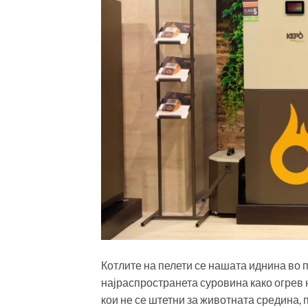
Котлите на пелети се нашата иднина во 
најраспространета суровина како огрев 
кои не се штетни за животната средина,