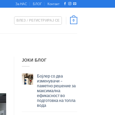
За НАС
БЛОГ
Контакт
ВЛЕЗ / РЕГИСТРИРАЈ СЕ
0
ЈОКИ БЛОГ
Бојлер со два
изменувачи –
паметно решение за
максимална
ефикасност во
подготовка на топла
вода
Бојлер