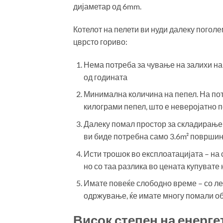
дијаметар од 6mm.
Котелот на пелети ви нуди далеку поголе
цврсто гориво:
Нема потреба за чување на залихи на 
од годината
Минимална количина на пепел. На потр
килограми пепел, што е неверојатно 
Далеку помал простор за складирање – 
ви биде потребна само 3.6m² површина
Исти трошок во експлоатацијата – на 
но со таа разлика во цената купуват
Имате повеќе слободно време – со л
одржување, ќе имате многу помали о
Висок степен на енерг