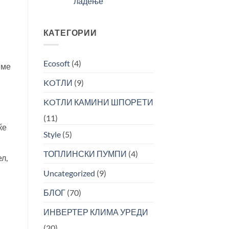
ладење
за
набавка
Инвестирање
и
во
инсталација
енергетски
КАТЕГОРИИ
на
ефикасни
инвертер
системи
климатизери
за
Ecosoft
(4)
и
греење
еме
топлински
и
KOТЛИ
(9)
пумпи
ладење
KOТЛИ КАМИНИ ШПОРЕТИ
(11)
ќе
Style
(5)
TОПЛИНСКИ ПУМПИ
(4)
л,
Uncategorized
(9)
БЛОГ
(70)
ИНВЕРТЕР КЛИМА УРЕДИ
(20)