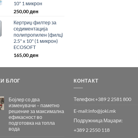
10" 1 микрон
250,00
ден
Кертриџ филтер за
седиментација
полипропилен (филц)
2.5" x 10" (1 микрон)
ECOSOFT
165,00
ден
КИ БЛОГ
КОНТАКТ
Телефон:
+389 2 2581 800
Бојлер со два
изменувачи – паметно
E-mail:
info@joki.mk
решение за максимална
ефикасност во
Подружница Маџари:
подготовка на топла
вода
+389 2 2550 118
Бојлер