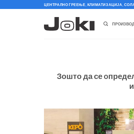
Skip
ЦЕНТРАЛНО ГРЕЕЊЕ, КЛИМАТИЗАЦИЈА, СОЛ
to
content
ПРОИЗВОД
Зошто да се oпредел
и