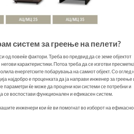
ам систем за греење на пелети?
си од повеќе фактори. Треба во предвид да се земе објектот
е негови карактеристики. Потоа треба да се изготви пресметка
волила енергетските побарувања на самиот објект. Со оглед 
ија најдобро е проценката да ја направи инженер за греење 
те параметри ќе може да процени кои системи се потребни и
 да се воспостави функционален и ефикасен систем.
нашите инженери кои ќе ви помогнат во изборот на ефикасно