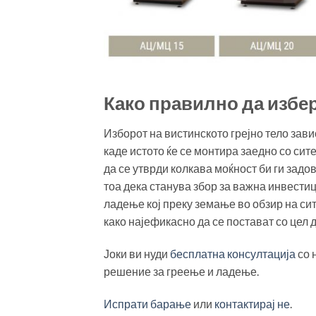
Како правилно да избер
Изборот на вистинското грејно тело зави
каде истото ќе се монтира заедно со сит
да се утврди колкава моќност би ги задо
тоа дека станува збор за важна инвестиц
ладење кој преку земање во обзир на си
како најефикасно да се постават со цел
Јоки ви нуди
бесплатна консултација
со 
решение за греење и ладење.
Испрати барање
или
контактирај не
.