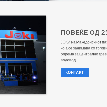
ПОВЕЌЕ ОД 2
ЈОКИ на Македонскиот паз
која се занимава со тргов
опрема за централно грее
водовод.
КОНТАКТ