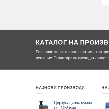
КАТАЛОГ НА ПРОИЗ
Располагаме со широк асортиман на прои
решение. Гарантираме експедитивност в
НАЈНОВИ ПРОИЗВОДИ
НА
Циркулациона пумпа
гхн 32/6 имп