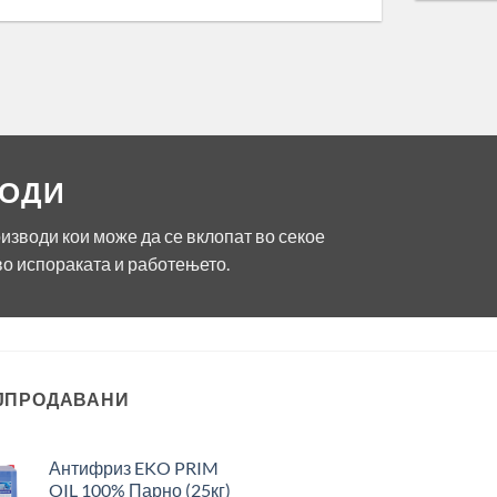
ВОДИ
зводи кои може да се вклопат во секое
о испораката и работењето.
ЈПРОДАВАНИ
Антифриз EKO PRIM
OIL 100% Парно (25кг)