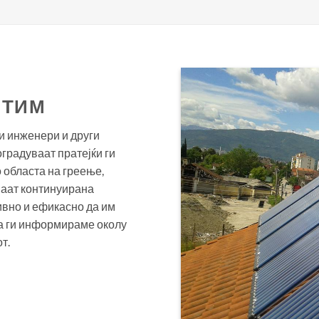
 ТИМ
и инженери и други
градуваат пратејќи ги
 областа на греење,
ваат континуирана
ивно и ефикасно да им
да ги информираме околу
т.