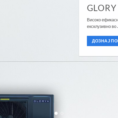
GLORY
Високо ефикасн
ексклузивно во
ДОЗНАЈ П