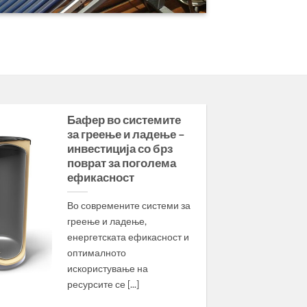
Бафер во системите
за греење и ладење –
инвестиција со брз
поврат за поголема
ефикасност
Во современите системи за
греење и ладење,
енергетската ефикасност и
оптималното
искористување на
ресурсите се [...]