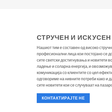
СТРУЧЕН И ИСКУСЕН
Нашиот тим е составен од високо стручн
професионални лица кои постојано се до
сите светски достигнувања и новитети во
ладење и соларна енергија, и овозможу
комуникација со клиентите со цел ефект
одговориме на нивните потреби како и 
сите новитети кои се случуваат на пазаро
КОНТАКТИРАЈТЕ НЕ