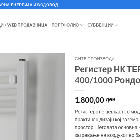
АРНА ЕНЕРГИЈА И ВОДОВОД
И / WEB ПРОДАВНИЦА
ПОРТФОЛИО
СУБВЕНЦИИ
СИТЕ ПРОИЗВОДИ
Регистер НК Т
400/1000 Рондо
1.800,00
ден
Регистерот е цевкаст со мо
практичен дизајн кој зазем
простор. Неговата основна 
загревање на воздухот во б