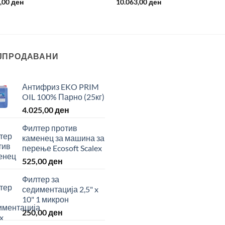
5,00
ден
10.063,00
ден
ЈПРОДАВАНИ
Антифриз EKO PRIM
OIL 100% Парно (25кг)
4.025,00
ден
Филтер против
каменец за машина за
перење Ecosoft Scalex
525,00
ден
Филтер за
седиментација 2,5" x
10" 1 микрон
250,00
ден