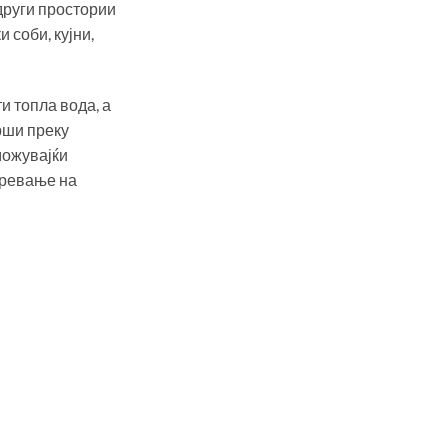
други простории
и соби, кујни,
и топла вода, а
рши преку
можувајќи
гревање на