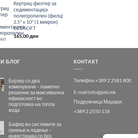
Кертриџ филтер за
седиментација
полипропилен (филц)
2.5" x 10" (1 микрон)
ECOSOFT
165,00
ден
КИ БЛОГ
КОНТАКТ
Телефон:
+389 2 2581 800
Бојлер со два
изменувачи – паметно
E-mail:
info@joki.mk
решение за максимална
ефикасност во
Подружница Маџари:
подготовка на топла
вода
+389 2 2550 118
Бојлер
со
Бафер во системите за
два
греење и ладење –
изменувачи
инвестиција со брз
–