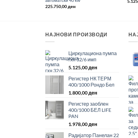
автоматски 40 kw
5.12
225.750,00
ден
НАЈНОВИ ПРОИЗВОДИ
НА
Циркулациона пумпа
гхн 32/6 имп
5.125,00
ден
Регистер НК ТЕРМ
400/1000 Рондо Бел
1.800,00
ден
Регистер заоблен
400/1000 БЕЛ LIFE
PAN
1.978,00
ден
Радијатор Панелан 22