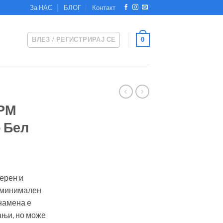
За НАС
БЛОГ
Контакт
ВЛЕЗ / РЕГИСТРИРАЈ СЕ
0
ЕРМ
 Бел
дерен и
а минимален
намена е
ањи, но може