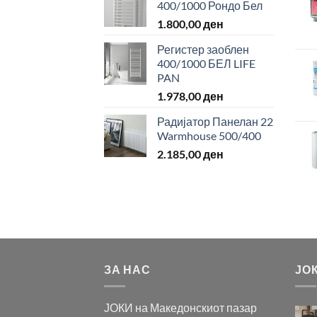
400/1000 Рондо Бел
1.800,00
ден
Регистер заоблен
400/1000 БЕЛ LIFE
PAN
1.978,00
ден
Радијатор Панелан 22
Warmhouse 500/400
2.185,00
ден
ЗА НАС
ЈО
ЈОКИ на Македонскиот пазар