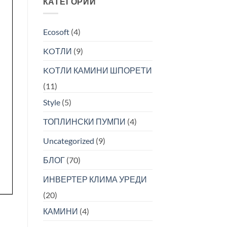
КАТЕГОРИИ
на
ефикасни
инвертер
системи
климатизери
за
Ecosoft
(4)
и
греење
топлински
и
KOТЛИ
(9)
пумпи
ладење
KOТЛИ КАМИНИ ШПОРЕТИ
(11)
Style
(5)
TОПЛИНСКИ ПУМПИ
(4)
Uncategorized
(9)
БЛОГ
(70)
ИНВЕРТЕР КЛИМА УРЕДИ
(20)
КАМИНИ
(4)