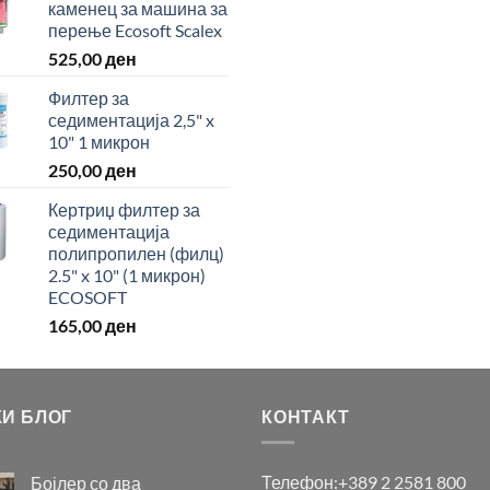
каменец за машина за
перење Ecosoft Scalex
525,00
ден
Филтер за
седиментација 2,5" x
10" 1 микрон
250,00
ден
Кертриџ филтер за
седиментација
полипропилен (филц)
2.5" x 10" (1 микрон)
ECOSOFT
165,00
ден
КИ БЛОГ
КОНТАКТ
Телефон:
+389 2 2581 800
Бојлер со два