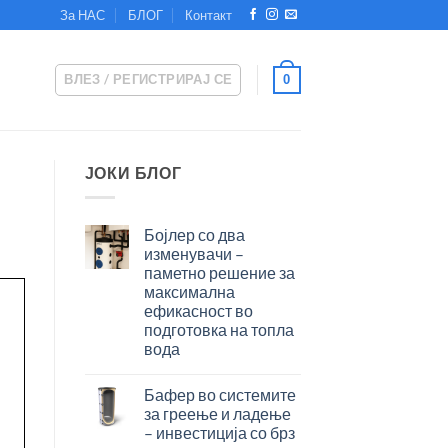
За НАС
БЛОГ
Контакт
ВЛЕЗ / РЕГИСТРИРАЈ СЕ
0
ЈОКИ БЛОГ
Бојлер со два
изменувачи –
паметно решение за
максимална
ефикасност во
подготовка на топла
вода
Бојлер
со
Бафер во системите
два
за греење и ладење
изменувачи
– инвестиција со брз
–