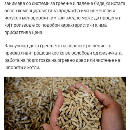
занимава со системи за греење и ладење бидејќи истата
освен комерцијалисти за продажба има инженери и
искусен менаџерски тим кои заедно може да проценат
кој производ е со подобри карактеристики а има
прифатлива цена.
Заклучокот дека греењето на пелети е решение со
прифатливи трошоци кое ќе ве ослободи од физичката
работа на подготовка на огревно дрво или чистење на
шпорети и котли.