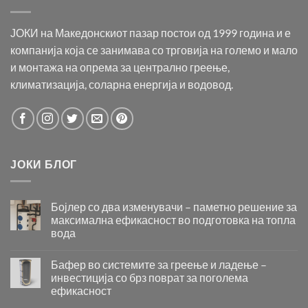
ЈОКИ на Македонскиот пазар постои од 1999 година и е
компанија која се занимава со трговија на големо и мало
и монтажа на опрема за централно греење,
климатизација, соларна енергија и водовод.
ЈОКИ БЛОГ
Бојлер со два изменувачи – паметно решение за
максимална ефикасност во подготовка на топла
вода
Бојлер
со
Бафер во системите за греење и ладење –
два
инвестиција со брз поврат за поголема
изменувачи
ефикасност
–
Бафер
паметно