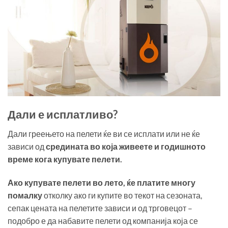
Дали е исплатливо?
Дали греењето на пелети ќе ви се исплати или не ќе
зависи од
средината во која живеете и годишното
време кога купувате пелети.
Ако купувате пелети во лето, ќе платите многу
помалку
отколку ако ги купите во текот на сезоната,
сепак цената на пелетите зависи и од трговецот –
подобро е да набавите пелети од компанија која се