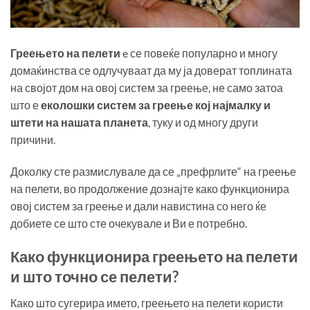
Греењето на пелети
e се повеќе популарно и многу
домаќинства се одлучуваат да му ја доверат топлината
на својот дом на овој систем за греење, не само затоа
што е
еколошки систем за греење кој најмалку и
штети на нашата планета
, туку и од многу други
причини.
Доколку сте размислувале да се „префрлите“ на греење
на пелети, во продолжение дознајте како функционира
овој систем за греење и дали навистина со него ќе
добиете се што сте очекувале и Ви е потребно.
Како функционира греењето на пелети
и што точно се пелети?
Како што сугерира името, греењето на пелети користи