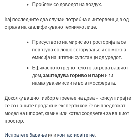
Проблем со доводот на воздух.
Кај последните два случаи потребна е интервенција од
страна на квалификувано техничко лице.
Присуството на мирис во просторијата се
поврзува со лошо согорување и со можна
емисија на штетни супстанци од уредот.
Ефикасното грејно тело го загрева вашиот
дом,
заштедува гориво и пари
и ги
намалува емисиите во атмосферата.
Доколку вашиот избор е греење на дрва – консултирајте
се со нашите продажни експерти кои ќе ви предложат
модел на шпорет, камин или котел соодветен за вашиот
простор.
Испратете барање
или
контактирајте не
.