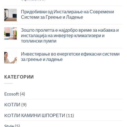
–
Бафер
паметно
во
решение
Придобивки од Инсталирање на Современи
системите
за
Системи за Греење и Ладење
за
максимална
Придобивки
греење
ефикасност
од
и
Зошто пролетта е најдобро време за набавка и
во
Инсталирање
ладење
подготовка
инсталација на инвертер климатизери и
на
–
на
топлински пумпи
Современи
инвестиција
топла
Зошто
Системи
со
вода
пролетта
за
Инвестирање во енергетски ефикасни системи
брз
е
Греење
поврат
за греење и ладење
најдобро
и
за
Инвестирање
време
Ладење
поголема
во
за
ефикасност
енергетски
КАТЕГОРИИ
набавка
ефикасни
и
системи
инсталација
за
на
Ecosoft
(4)
греење
инвертер
и
климатизери
KOТЛИ
(9)
ладење
и
топлински
KOТЛИ КАМИНИ ШПОРЕТИ
(11)
пумпи
Style
(5)