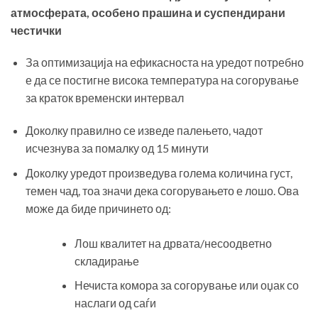
атмосферата, особено прашина и суспендирани
честички
За оптимизација на ефикасноста на уредот потребно
е да се постигне висока температура на согорување
за краток временски интервал
Доколку правилно се изведе палењето, чадот
исчезнува за помалку од 15 минути
Доколку уредот произведува голема количина густ,
темен чад, тоа значи дека согорувањето е лошо. Ова
може да биде причинето од:
Лош квалитет на дрвата/несоодветно
складирање
Нечиста комора за согорување или оџак со
наслаги од саѓи