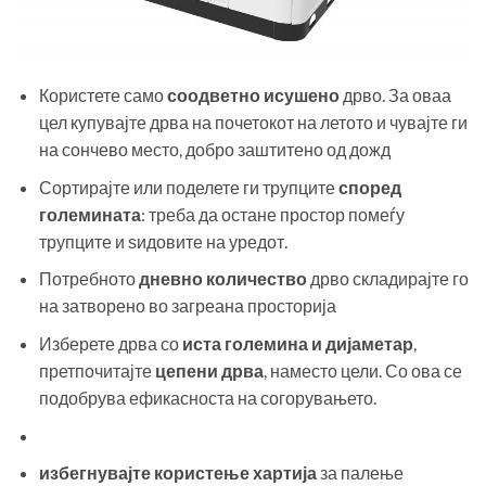
Користете само
соодветно исушено
дрво. За оваа
цел купувајте дрва на почетокот на летото и чувајте ги
на сончево место, добро заштитено од дожд
Сортирајте или поделете ги трупците
според
големината
: треба да остане простор помеѓу
трупците и ѕидовите на уредот.
Потребното
дневно количество
дрво складирајте го
на затворено во загреана просторија
Изберете дрва со
иста големина и дијаметар
,
претпочитајте
цепени дрва
, наместо цели. Со ова се
подобрува ефикасноста на согорувањето.
избегнувајте користење хартија
за палење