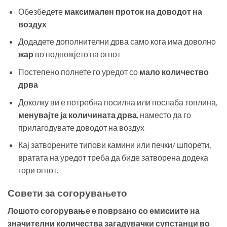
Обезбедете
максимален проток на доводот на
воздух
Додадете дополнителни дрва само кога има доволно
жар
во подножјето на огнот
Постепено полнете го уредот со
мало количество
дрва
Доколку ви е потребна посилна или послаба топлина,
менувајте ја количината дрва
, наместо да го
прилагодувате доводот на воздух
Кај затворените типови камини или печки/ шпорети,
вратата на уредот треба да биде затворена додека
гори огнот.
Совети за согорувањето
Лошото согорување е поврзано со емисиите на
значителни количества загадувачки супстанци во