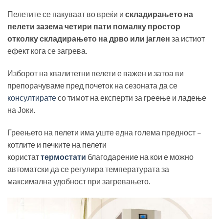
Пелетите се пакуваат во вреќи и
складирањето на
пелети зазема четири пати помалку простор
отколку складирањето на дрво или јаглен
за истиот
ефект кога се загрева.
Изборот на квалитетни пелети е важен и затоа ви
препорачуваме пред почеток на сезоната да се
консултирате
со тимот на експерти за греење и ладење
на Јоки.
Греењето на пелети има уште една голема предност –
котлите и печките на пелети
користат
термостати
благодарение на кои е можно
автоматски да се регулира температурата за
максимална удобност при загревањето.