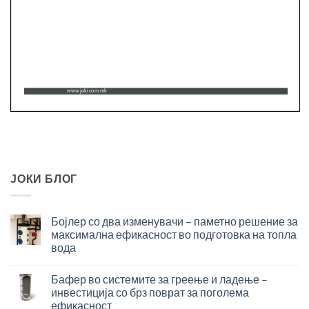
ЈОКИ БЛОГ
Бојлер со два изменувачи – паметно решение за
максимална ефикасност во подготовка на топла
вода
Бојлер
со
Бафер во системите за греење и ладење –
два
инвестиција со брз поврат за поголема
изменувачи
ефикасност