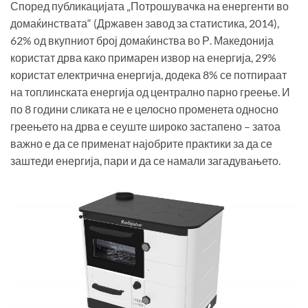
Според публикацијата „Потрошувачка на енергенти во
домаќинствата“ (Државен завод за статистика, 2014),
62% од вкупниот број домаќинства во Р. Македонија
користат дрва како примарен извор на енергија, 29%
користат електрична енергија, додека 8% се потпираат
на топлинската енергија од централно парно греење. И
по 8 години сликата не е целосно променета односно
греењето на дрва е сеуште широко застапено – затоа
важно е да се применат најобрите практики за да се
заштеди енергија, пари и да се намали загадувањето.