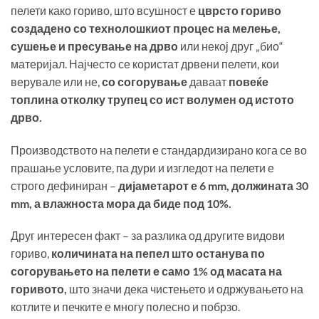
пелети како гориво, што всушност е
цврсто гориво
создадено со технолошкиот процес на мелење,
сушење и пресување на дрво
или некој друг „био“
материјал. Најчесто се користат дрвени пелети, кои
верувале или не,
со согорување
даваат
повеќе
топлина отколку трупец со ист волумен од истото
дрво.
Производството на пелети е стандардизирано кога се во
прашање условите, па дури и изгледот на пелети е
строго дефиниран –
дијаметарот е 6 mm, должината 30
mm, а влажноста мора да биде под 10%.
Друг интересен факт – за разлика од другите видови
гориво,
количината на пепел што останува по
согорувањето на пелети е само 1% од масата на
горивото,
што значи дека чистењето и одржувањето на
котлите и печките е многу полесно и побрзо.