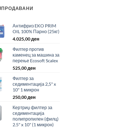
ЈПРОДАВАНИ
Антифриз EKO PRIM
OIL 100% Парно (25кг)
4.025,00
ден
Филтер против
каменец за машина за
перење Ecosoft Scalex
525,00
ден
Филтер за
седиментација 2,5" x
10" 1 микрон
250,00
ден
Кертриџ филтер за
седиментација
полипропилен (филц)
2.5" x 10" (1 микрон)