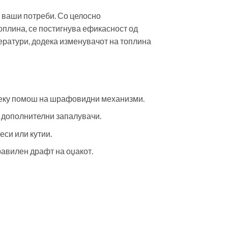
е ваши потреби. Со целосно
оплина, се постигнува ефикасност од
ератури, додека изменувачот на топлина
реку помош на шрафовидни механизми.
 дополнителни запалувачи.
еси или кутии.
авилен драфт на оџакот.