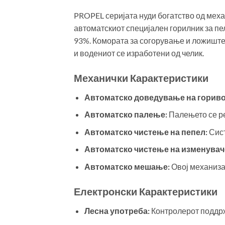
PROPEL серијата нуди богатство од меха
автоматскиот специјален горилник за пе
93%. Комората за согорување и ложиште
и водениот се изработени од челик.
Механички Карактеристики
Автоматско доведување на гориво
Автоматско палење:
Палењето се ре
Автоматско чистење на пепел:
Сист
Автоматско чистење на изменувачо
Автоматско мешање:
Овој механиза
Електронски Карактеристики
Лесна употреба:
Контролерот поддрж