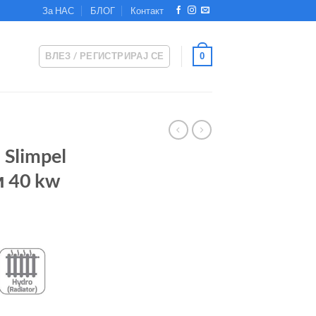
За НАС
БЛОГ
Контакт
ВЛЕЗ / РЕГИСТРИРАЈ СЕ
0
 Slimpel
и 40 kw