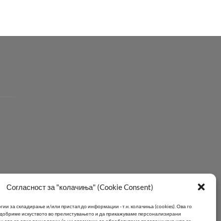
Согласност за "колачиња" (Cookie Consent)
ии за складирање и/или пристап до информации - т.н. колачиња (cookies).
Ова го
подобриме искуството во прелистувањето и да прикажуваме персонализирани