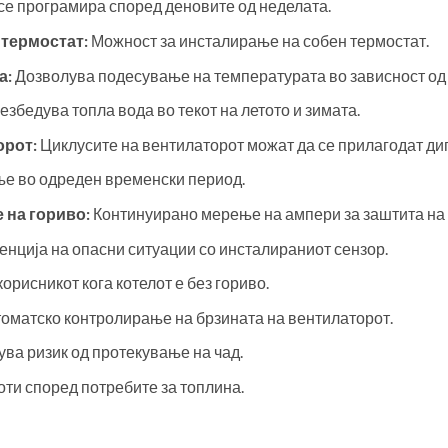
се програмира според деновите од неделата.
 термостат:
Можност за инсталирање на собен термостат.
а:
Дозволува подесување на температурата во зависност од
збедува топла вода во текот на летото и зимата.
орот:
Циклусите на вентилаторот можат да се прилагодат ди
е во одреден временски период.
 на гориво:
Континуирано мерење на ампери за заштита на 
нција на опасни ситуации со инсталираниот сензор.
орисникот кога котелот е без гориво.
оматско контролирање на брзината на вентилаторот.
ва ризик од протекување на чад.
ти според потребите за топлина.