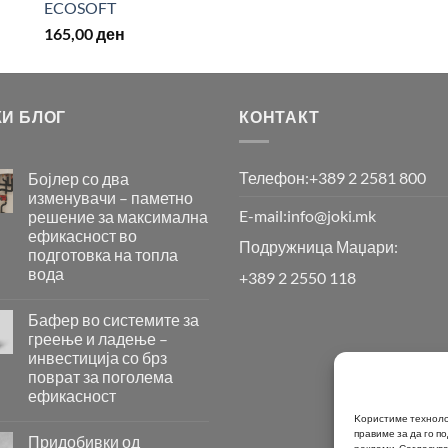
ECOSOFT
165,00
ден
КИ БЛОГ
КОНТАКТ
Телефон:
+389 2 2581 800
Бојлер со два
изменувачи – паметно
E-mail:
info@joki.mk
решение за максимална
ефикасност во
Подружница Маџари:
подготовка на топла
вода
+389 2 2550 118
Бојлер
со
Бафер во системите за
два
греење и ладење –
изменувачи
инвестиција со брз
–
поврат за поголема
паметно
ефикасност
решение
за
Бафер
Kористиме технолог
максимална
правиме за да го 
во
Придобивки од