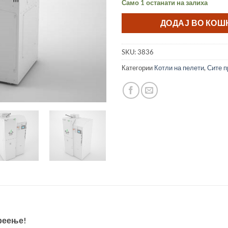
Само 1 останати на залиха
ДОДАЈ ВО КО
SKU:
3836
Категории
Котли на пелети
,
Сите п
реење!