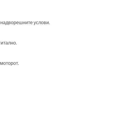
 надворешните услови.
гитално.
моторот.