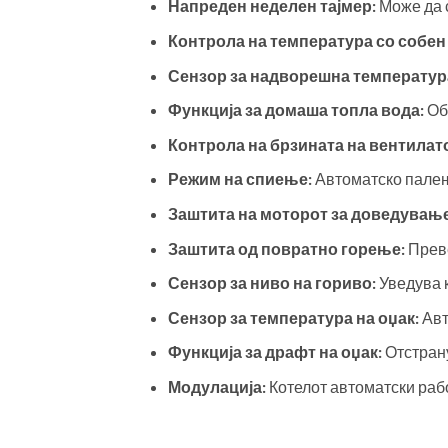
Напреден неделен тајмер:
Може да 
Контрола на температура со собен
Сензор за надворешна температур
Функција за домаша топла вода:
Обе
Контрола на брзината на вентилат
Режим на спиење:
Автоматско палењ
Заштита на моторот за доведување
Заштита од повратно горење:
Преве
Сензор за ниво на гориво:
Уведува к
Сензор за температура на оџак:
Авт
Функција за драфт на оџак:
Отстрану
Модулација:
Котелот автоматски рабо