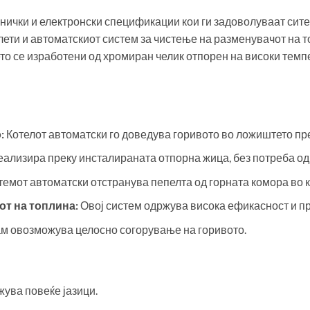
нички и електронски спецификации кои ги задоволуваат сит
лети и автоматскиот систем за чистење на разменувачот на т
то се изработени од хромиран челик отпорен на високи темп
:
Котелот автоматски го доведува горивото во ложиштето п
ализира преку инсталираната отпорна жица, без потреба од
емот автоматски отстранува пепелта од горната комора во к
т на топлина:
Овој систем одржува висока ефикасност и пр
м овозможува целосно согорување на горивото.
ува повеќе јазици.