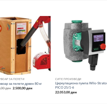
!
РВОАР ЗА ПЕЛЕТИ
СИТЕ ПРОИЗВОДИ
Циркулациона пумпа Wilo-Strato
воар за пелети дрвен 80 кг
PICO 25/1-6
Original
Current
0,00
ден
2.500,00
ден
price
price
22.053,00
ден
was:
is:
3.000,00 ден.
2.500,00 ден.