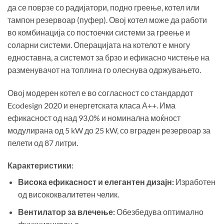
да се поврзе со радијатори, подно греење, котел или
тампон резервоар (пуфер). Овој котел може да работи
во комбинација со постоечки системи за греење и
соларни системи. Операцијата на котелот е многу
едноставна, а системот за брзо и ефикасно чистење на
разменувачот на топлина го олеснува одржувањето.
Овој модерен котел е во согласност со стандардот
Ecodesign 2020 и енергетската класа А++. Има
ефикасност од над 93,0% и номинална моќност
модулирана од 5 kW до 25 kW, со вграден резервоар за
пелети од 87 литри.
Карактеристики:
Висока ефикасност и елегантен дизајн:
Изработен
од висококвалитетен челик.
Вентилатор за влечење:
Обезбедува оптимално