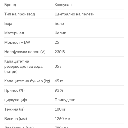
Бренд
Козлусан
Тип на производ
Централно на пелети
Боја
Бело
Материјал
Челик
Моќност – kW
25
Напојувачки напон (V)
230 В
Капацитет на
резервоарот за вода
35 л
(литри)
Капацитет на бункер (kg)
45 кг
Принос (%)
93 %
циркулација
Принудени
Тежина (кг)
180 кг
Висина (мм)
1260 мм
Длабочина (мм)
780 мм