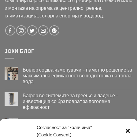
компанија која се занимава со трговија на големо и мало
и монтажа на опрема за централно греење,
климатизација, соларна енергија и водовод.
ЈОКИ БЛОГ
Бојлер со два изменувачи – паметно решение за
максимална ефикасност во подготовка на топла
вода
Бојлер
со
Бафер во системите за греење и ладење –
два
инвестиција со брз поврат за поголема
изменувачи
ефикасност
–
Бафер
паметно
во
решение
Придобивки од Инсталирање на Современи
системите
за
Системи за Греење и Ладење
Согласност за "колачиња"
за
максимална
Придобивки
(Cookie Consent)
греење
ефикасност