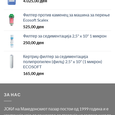
4.025,00
ден
Филтер против каменец за машина за перење
Ecosoft Scalex
525,00
ден
Филтер за седиментација 2,5" x 10" 1 микрон
250,00
ден
Кертриџ филтер за седиментација
полипропилен (филц) 2.5" x 10" (1 микрон)
ECOSOFT
165,00
ден
ЗА НАС
ЈОКИ на Македонскиот пазар постои од 1999 година и е