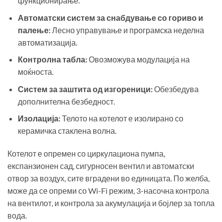
функционирање.
Автоматски систем за снабдување со гориво и
палење:
Лесно управување и програмска неделна
автоматизација.
Контролна табла:
Овозможува модулација на
моќноста.
Систем за заштита од изгореници:
Обезбедува
дополнителна безбедност.
Изолација:
Телото на котелот е изолирано со
керамичка стаклена волна.
Котелот е опремен со циркулациона пумпа,
експанзионен сад, сигурносен вентил и автоматски
отвор за воздух, сите вградени во единицата. По желба,
може да се опреми со Wi-Fi режим, 3-насочна контрола
на вентилот, и контрола за акумулација и бојлер за топла
вода.