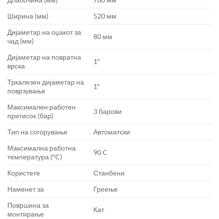
Ширина (мм)
520 мм
Дијаметар на оџакот за
80 мм
чад (мм)
Дијаметар на повратна
1″
врска
Тркалезен дијаметар на
1″
поврзување
Максимален работен
3 барови
притисок (бар)
Тип на согорување
Автоматски
Максимална работна
90 C
температура (°C)
Користете
Станбени
Наменет за
Греење
Површина за
Кат
монтирање