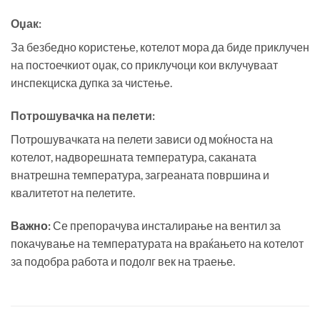
Оџак:
За безбедно користење, котелот мора да биде приклучен
на постоечкиот оџак, со приклучоци кои вклучуваат
инспекциска дупка за чистење.
Потрошувачка на пелети:
Потрошувачката на пелети зависи од моќноста на
котелот, надворешната температура, саканата
внатрешна температура, загреаната површина и
квалитетот на пелетите.
Важно:
Се препорачува инсталирање на вентил за
покачување на температурата на враќањето на котелот
за подобра работа и подолг век на траење.