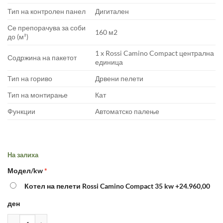
Тип на контролен панел
Дигитален
Се препорачува за соби
160 м2
до (м²)
1 x Rossi Camino Compact централна
Содржина на пакетот
единица
Тип на гориво
Дрвени пелети
Тип на монтирање
Кат
Функции
Автоматско палење
На залиха
Модел/kw
Котел на пелети Rossi Camino Compact 35 kw
+24.960,00
ден
Котел на пелети Rossi Camino Compact 25 kw - рачно чистење 