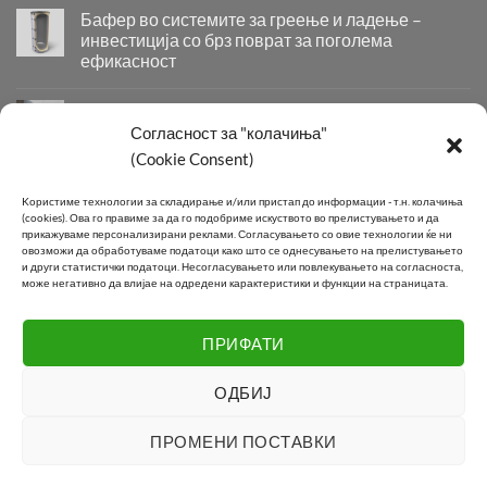
со
Бафер во системите за греење и ладење –
два
инвестиција со брз поврат за поголема
изменувачи
ефикасност
–
Бафер
паметно
во
решение
Придобивки од Инсталирање на Современи
системите
за
Системи за Греење и Ладење
Согласност за "колачиња"
за
максимална
(Cookie Consent)
Придобивки
греење
ефикасност
од
и
во
Инсталирање
КОНТАКТ
ладење
подготовка
Kористиме технологии за складирање и/или пристап до информации - т.н. колачиња
на
–
на
(cookies).
Ова го правиме за да го подобриме искуството во прелистувањето и да
Современи
инвестиција
прикажуваме персонализирани реклами.
Согласувањето со овие технологии ќе ни
топла
Системи
овозможи да обработуваме податоци како што се однесувањето на прелистувањето
со
вода
Телефон:
+389 2 2581 800
и други статистички податоци.
Несогласувањето или повлекувањето на согласноста,
за
брз
може негативно да влијае на одредени карактеристики и функции на страницата.
Греење
поврат
E-mail:
info@joki.mk
и
за
Ладење
поголема
ПРИФАТИ
Подружница Маџари:
+389 2 2550 118
ефикасност
ОДБИЈ
Visa
MasterCard
Cash
ПРОМЕНИ ПОСТАВКИ
On
LOGISTIC
CONTACT
Delivery