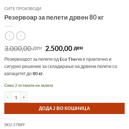
СИТЕ ПРОИЗВОДИ
Резервоар за пелети дрвен 80 кг
Original
Current
3.000,00
2.500,00
ден
ден
price
price
Резервоарот за пелети од
Eco Therm
е практично и
was:
is:
сигурно решение за складирање на дрвени пелети со
3.000,00 ден.
2.500,00 ден.
капацитет до
80 кг
.
Само 2 останати на залиха
Резервоар за пелети дрвен 80 кг количина
ДОДАЈ ВО КОШНИЦА
SKU:
27889