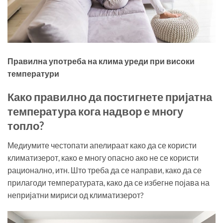
Правилна употреба на
клима уреди
при високи
температури
Како правилно да постигнете пријатна
температура кога надвор е многу
топло?
Медиумите честопати апелираат како да се користи
климатизерот, како е многу опасно ако не се користи
рационално, итн. Што треба да се направи, како да се
прилагоди температурата, како да се избегне појава на
непријатни мириси од климатизерот?