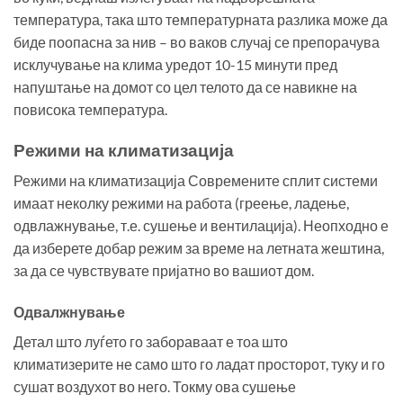
температура, така што температурната разлика може да
биде поопасна за нив – во ваков случај се препорачува
исклучување на клима уредот 10-15 минути пред
напуштање на домот со цел телото да се навикне на
повисока температура.
Режими на климатизација
Режими на климатизација Современите сплит системи
имаат неколку режими на работа (греење, ладење,
одвлажнување, т.е. сушење и вентилација). Неопходно е
да изберете добар режим за време на летната жештина,
за да се чувствувате пријатно во вашиот дом.
Одвалжнување
Детал што луѓето го забораваат е тоа што
климатизерите не само што го ладат просторот, туку и го
сушат воздухот во него. Токму ова сушење