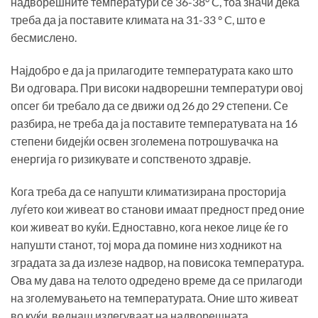
надворешните температури се 36-38° C, тоа значи дека
треба да ја поставите климата на 31-33 ° C, што е
бесмислено.
Најдобро е да ја прилагодите температурата како што
Ви одговара. При високи надворешни температури овој
опсег би требало да се движи од 26 до 29 степени. Се
разбира, не треба да ја поставите температувата на 16
степени бидејќи освен зголемена потрошувачка на
енергија го ризикувате и сопственото здравје.
Кога треба да се напушти климатизирана просторија
луѓето кои живеат во станови имаат предност пред оние
кои живеат во куќи. Едноставно, кога некое лице ќе го
напушти станот, тој мора да помине низ ходникот на
зградата за да излезе надвор, на повисока температура.
Ова му дава на телото одредено време да се прилагоди
на зголемувањето на температурата. Оние што живеат
во куќи, веднаш излегуваат на надворешната