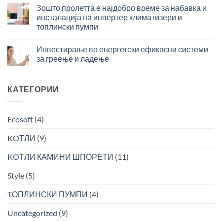
од
и
Зошто пролетта е најдобро време за набавка и
во
Инсталирање
ладење
подготовка
инсталација на инвертер климатизери и
на
–
на
топлински пумпи
Современи
инвестиција
топла
Зошто
Системи
со
вода
пролетта
за
Инвестирање во енергетски ефикасни системи
брз
е
Греење
поврат
за греење и ладење
најдобро
и
за
Инвестирање
време
Ладење
поголема
во
за
ефикасност
енергетски
КАТЕГОРИИ
набавка
ефикасни
и
системи
инсталација
за
на
Ecosoft
(4)
греење
инвертер
и
климатизери
KOТЛИ
(9)
ладење
и
топлински
KOТЛИ КАМИНИ ШПОРЕТИ
(11)
пумпи
Style
(5)
TОПЛИНСКИ ПУМПИ
(4)
Uncategorized
(9)