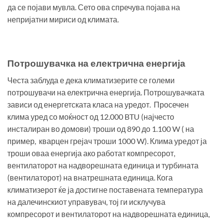
да се појави мувла. Сето ова спречува појава на
непријатни мириси од климата.
Потрошувачка на електрична енергија
Честа заблуда е дека климатизерите се големи
потрошувачи на електрична енергија. Потрошувачката
зависи од енергетската класа на уредот. Просечен
клима уред со моќност од 12.000 BTU (најчесто
инсталиран во домови) троши од 890 до 1.100 W ( на
пример, кварцен грејач троши 1000 W). Клима уредот ја
троши оваа енергија ако работат компресорот,
вентилаторот на надворешната единица и турбината
(вентилаторот) на внатрешната единица. Кога
климатизерот ќе ја достигне поставената температура
на далечинскиот управувач, тој ги исклучува
компресорот и вентилаторот на надворешната единица,