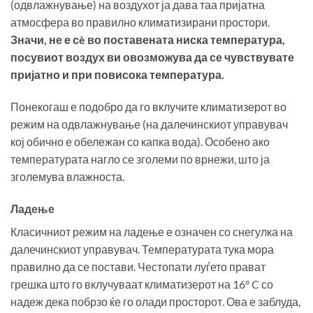
(одвлажнување) на воздухот ја дава таа пријатна
атмосфера во правилно климатизирани простори.
Значи, не е сè
во поставената ниска температура,
посувиот воздух
ви овозможува да се чувствувате
пријатно и при
повисока температура.
Понекогаш е подобро да го вклучите климатизерот во
режим на одвлажнување (на далечинскиот управувач
кој обично е обележан со капка вода). Особено ако
температурата нагло се зголеми по врнежи, што ја
зголемува влажноста.
Ладење
Класичниот режим на ладење е означен со снегулка на
далечинскиот управувач. Температурата тука мора
правилно да се постави. Честопати луѓето прават
грешка што го вклучуваат климатизерот на 16° C со
надеж дека побрзо ќе го олади просторот. Ова е заблуда,