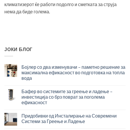
климатизерот ќе работи подолго и сметката за струја
нема да биде голема.
ЈОКИ БЛОГ
Бојлер со два изменувачи – паметно решение за
максимална ефикасност во подготовка на топла
вода
Бојлер
со
Бафер во системите за греење и ладење –
два
инвестиција со брз поврат за поголема
изменувачи
ефикасност
–
Бафер
паметно
во
решение
Придобивки од Инсталирање на Современи
системите
за
Системи за Греење и Ладење
за
максимална
Придобивки
греење
ефикасност