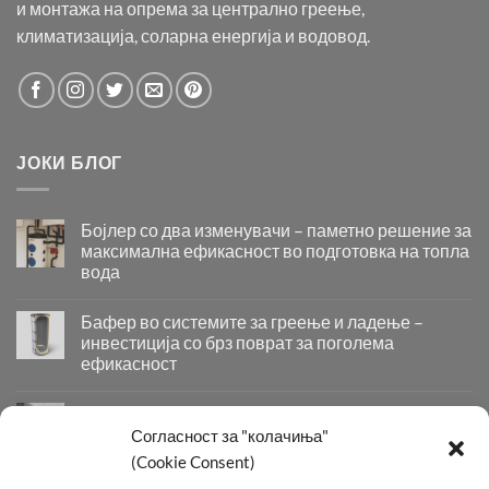
и монтажа на опрема за централно греење,
климатизација, соларна енергија и водовод.
ЈОКИ БЛОГ
Бојлер со два изменувачи – паметно решение за
максимална ефикасност во подготовка на топла
вода
Бојлер
со
Бафер во системите за греење и ладење –
два
инвестиција со брз поврат за поголема
изменувачи
ефикасност
–
Бафер
паметно
во
решение
Придобивки од Инсталирање на Современи
системите
за
Системи за Греење и Ладење
Согласност за "колачиња"
за
максимална
Придобивки
(Cookie Consent)
греење
ефикасност
од
и
во