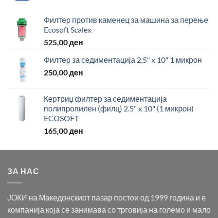
Филтер против каменец за машина за перење
Ecosoft Scalex
525,00
ден
Филтер за седиментација 2,5" x 10" 1 микрон
250,00
ден
Кертриџ филтер за седиментација
полипропилен (филц) 2.5" x 10" (1 микрон)
ECOSOFT
165,00
ден
ЗА НАС
ЈОКИ на Македонскиот пазар постои од 1999 година и е
компанија која се занимава со трговија на големо и мало