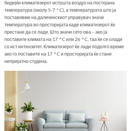
бидејќи климатизерот испушта воздух на постојана
температура (околу 5-7 ° C), а температурата што ја
поставивме на далечинскиот управувач значи
температура во просторијата каде климатизерот ќе
престане да се лади. Што значи сето ова – ако ја
поставите климата на 17 ° C или 26 ° C, таа ќе се олади
со ист интензитет. Климатизерот ќе лади подолго време
ако го поставите на 17 ° C и просторијата ќе стане
непријатно студена.