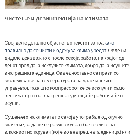
Чистење и дезинфекција на климата
Овој дел е детално објаснет во текстот за тоа
како
правилно да се чисти и одржува клима уредот
. Овде би
дидале дека важно е после секоја работа, на крајот од
денот пред да ја исклучите климата, добро да ја исушите
внатрешната единица. Ова едноставно се прави со
зголемување на температурата на далечинскиот
управувач, така што компресорот ќе се исклучи и само
вентилаторот на внатрешна единица ќе работи и ќе го
исуши.
Сушењето на климата по секоја употреба е од клучно
значење, за да не се размножуваат бактериите на
влажниот испарувач (кој е во внатрешната единица) или