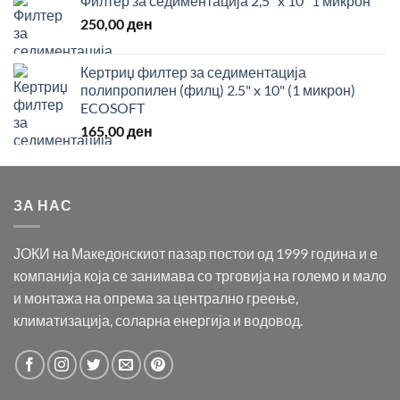
Филтер за седиментација 2,5" x 10" 1 микрон
250,00
ден
Кертриџ филтер за седиментација
полипропилен (филц) 2.5" x 10" (1 микрон)
ECOSOFT
165,00
ден
ЗА НАС
ЈОКИ на Македонскиот пазар постои од 1999 година и е
компанија која се занимава со трговија на големо и мало
и монтажа на опрема за централно греење,
климатизација, соларна енергија и водовод.