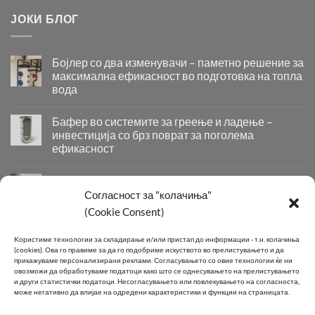
ЈОКИ БЛОГ
Бојлер со два изменувачи – паметно решение за
максимална ефикасност во подготовка на топла
вода
Бојлер
со
Бафер во системите за греење и ладење –
два
инвестиција со брз поврат за поголема
изменувачи
ефикасност
–
Бафер
паметно
во
решение
Придобивки од Инсталирање на Современи
системите
за
Системи за Греење и Ладење
Согласност за "колачиња"
за
максимална
Придобивки
(Cookie Consent)
греење
ефикасност
од
и
во
Инсталирање
КОНТАКТ
ладење
подготовка
Kористиме технологии за складирање и/или пристап до информации - т.н. колачиња
на
–
на
(cookies).
Ова го правиме за да го подобриме искуството во прелистувањето и да
Современи
инвестиција
топла
прикажуваме персонализирани реклами.
Согласувањето со овие технологии ќе ни
Системи
овозможи да обработуваме податоци како што се однесувањето на прелистувањето
со
вода
Телефон:
+389 2 2581 800
за
и други статистички податоци.
Несогласувањето или повлекувањето на согласноста,
брз
може негативно да влијае на одредени карактеристики и функции на страницата.
Греење
поврат
E-mail:
info@joki.mk
и
за