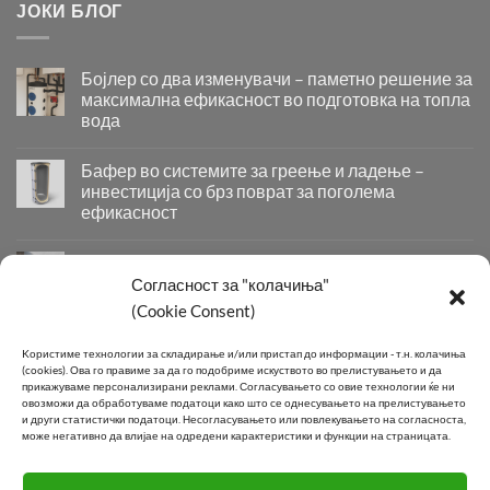
ЈОКИ БЛОГ
Бојлер со два изменувачи – паметно решение за
максимална ефикасност во подготовка на топла
вода
Бојлер
со
Бафер во системите за греење и ладење –
два
инвестиција со брз поврат за поголема
изменувачи
ефикасност
–
Бафер
паметно
во
решение
Придобивки од Инсталирање на Современи
системите
за
Системи за Греење и Ладење
Согласност за "колачиња"
за
максимална
Придобивки
(Cookie Consent)
греење
ефикасност
од
и
во
Инсталирање
КОНТАКТ
ладење
подготовка
Kористиме технологии за складирање и/или пристап до информации - т.н. колачиња
на
–
на
(cookies).
Ова го правиме за да го подобриме искуството во прелистувањето и да
Современи
инвестиција
топла
прикажуваме персонализирани реклами.
Согласувањето со овие технологии ќе ни
Системи
овозможи да обработуваме податоци како што се однесувањето на прелистувањето
со
вода
Телефон:
+389 2 2581 800
за
и други статистички податоци.
Несогласувањето или повлекувањето на согласноста,
брз
може негативно да влијае на одредени карактеристики и функции на страницата.
Греење
поврат
E-mail:
info@joki.mk
и
за
Ладење
поголема