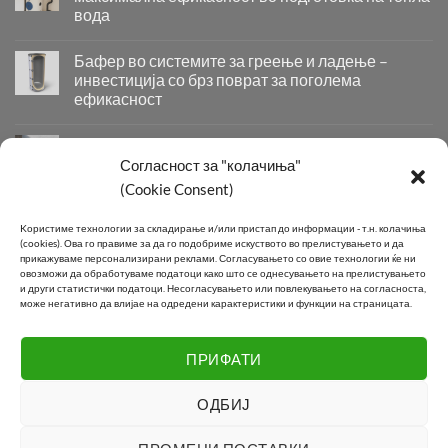
вода
Бојлер
со
Бафер во системите за греење и ладење –
два
инвестиција со брз поврат за поголема
изменувачи
ефикасност
–
Бафер
паметно
во
решение
Придобивки од Инсталирање на Современи
системите
за
Системи за Греење и Ладење
Согласност за "колачиња"
за
максимална
Придобивки
(Cookie Consent)
греење
ефикасност
од
и
во
Инсталирање
КОНТАКТ
ладење
подготовка
Kористиме технологии за складирање и/или пристап до информации - т.н. колачиња
на
–
на
(cookies).
Ова го правиме за да го подобриме искуството во прелистувањето и да
Современи
инвестиција
топла
прикажуваме персонализирани реклами.
Согласувањето со овие технологии ќе ни
Системи
овозможи да обработуваме податоци како што се однесувањето на прелистувањето
со
вода
Телефон:
+389 2 2581 800
за
и други статистички податоци.
Несогласувањето или повлекувањето на согласноста,
брз
може негативно да влијае на одредени карактеристики и функции на страницата.
Греење
поврат
E-mail:
info@joki.mk
и
за
Ладење
поголема
ПРИФАТИ
Подружница Маџари:
+389 2 2550 118
ефикасност
ОДБИЈ
Visa
MasterCard
Cash