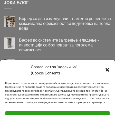
ЈОКИ БЛОГ
Бојлер со два изменувачи – паметно решение за
максимална ефикасност во подготовка на топла
вода
Бојлер
со
Бафер во системите за греење и ладење –
два
инвестиција со брз поврат за поголема
изменувачи
ефикасност
–
Бафер
паметно
во
решение
Придобивки од Инсталирање на Современи
системите
за
Системи за Греење и Ладење
Согласност за "колачиња"
за
максимална
Придобивки
(Cookie Consent)
греење
ефикасност
од
и
во
Инсталирање
КОНТАКТ
ладење
подготовка
Kористиме технологии за складирање и/или пристап до информации - т.н. колачиња
на
–
на
(cookies).
Ова го правиме за да го подобриме искуството во прелистувањето и да
Современи
инвестиција
топла
прикажуваме персонализирани реклами.
Согласувањето со овие технологии ќе ни
Системи
овозможи да обработуваме податоци како што се однесувањето на прелистувањето
со
вода
Телефон:
+389 2 2581 800
за
и други статистички податоци.
Несогласувањето или повлекувањето на согласноста,
брз
може негативно да влијае на одредени карактеристики и функции на страницата.
Греење
поврат
E-mail:
info@joki.mk
и
за
Ладење
поголема