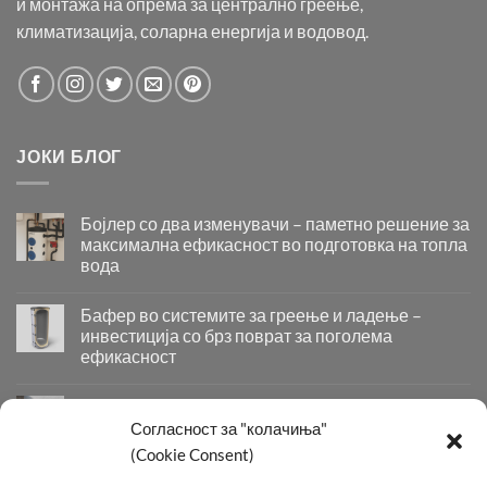
и монтажа на опрема за централно греење,
климатизација, соларна енергија и водовод.
ЈОКИ БЛОГ
Бојлер со два изменувачи – паметно решение за
максимална ефикасност во подготовка на топла
вода
Бојлер
со
Бафер во системите за греење и ладење –
два
инвестиција со брз поврат за поголема
изменувачи
ефикасност
–
Бафер
паметно
во
решение
Придобивки од Инсталирање на Современи
системите
за
Системи за Греење и Ладење
Согласност за "колачиња"
за
максимална
Придобивки
(Cookie Consent)
греење
ефикасност
од
и
во