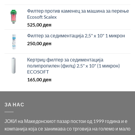
Филтер против каменец за машина за перење
Ecosoft Scalex
525,00
ден
Филтер за седиментација 2,5" x 10" 1 микрон
250,00
ден
Кертриџ филтер за седиментација
полипропилен (филц) 2.5" x 10" (1 микрон)
ECOSOFT
165,00
ден
ЗА НАС
ЈОКИ на Македонскиот пазар постои од 1999 година и е
компанија која се занимава со трговија на големо и мало