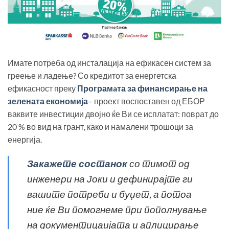
Имате потреба од инсталација на ефикасен систем за
греење и ладење? Со кредитот за енергетска
ефикасност преку
Програмaта за финансирање на
зелената економија
– проект воспоставен од ЕБОР
ваквите инвестиции двојно ќе Ви се исплатат: поврат до
20 % во вид на грант, како и намалени трошоци за
енергија.
Закажете состанок
со тимот од
инженери на Јоки и дефинирајте ги
вашите потреби и буџет, а потоа
ние ќе Ви помогнеме при пополнување
на документицаијата и аплицирање