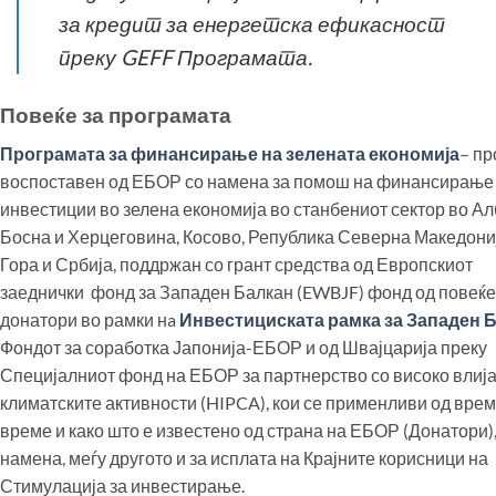
за кредит за енергетска ефикасност
преку GEFF Програмата.
Повеќе за програмата
Програмaта за финансирање на зелената економија
– пр
воспоставен од ЕБОР со намена за помош на финансирање
инвестиции во зелена економија во станбениот сектор во Ал
Босна и Херцеговина, Косово, Република Северна Македони
Гора и Србија, поддржан со грант средства од Европскиот
заеднички фонд за Западен Балкан (EWBJF) фонд од повеќе
донатори во рамки нa
Инвестициската рамка за Западен 
Фондот за соработка Јапонија-ЕБОР и од Швајцарија преку
Специјалниот фонд на ЕБОР за партнерство со високо влија
климатските активности (HIPCA), кои се применливи од врем
време и како што е известено од страна на ЕБОР (Донатори),
намена, меѓу другото и за исплата на Крајните корисници на
Стимулација за инвестирање.