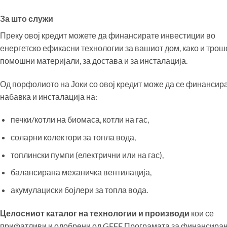
За што служи
Преку овој кредит можете да финансирате инвестиции во
енергетско ефикасни технологии за вашиот дом, како и трош
помошни материјали, за достава и за инсталација.
Од порфолиото на Јоки со овој кредит може да се финансир
набавка и инсталација на:
печки/котли на биомаса, котли на гас,
соларни колектори за топла вода,
топлински пумпи (електрични или на гас),
балансирана механичка вентилација,
акумулациски бојлери за топла вода.
Целосниот каталог на технологии и производи
кои се
прифатливи и одобрени од GEFF Програмата за финансира