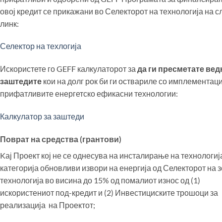
овој кредит се прикажани во Селекторот на технологија на 
линк:
Селектор на техлогија
Искористете го GEFF калкулаторот за
да ги пресметате ве
заштедите
кои на долг рок би ги оствариле со имплементаци
прифатливите енергетско ефикасни технологии:
Калкулатор за заштеди
Поврат на средства (грантови)
Kај Проект кој не се однесува на инсталирање на технологиј
категорија обновливи извори на енергија од Селекторот на 
технологија во висина до 15% од помалиот износ од (1)
искористениот под-кредит и (2) Инвестициските трошоци за
реализација на Проектот;