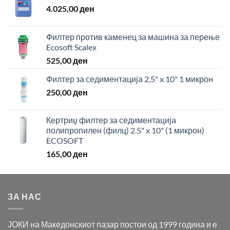
4.025,00
ден
Филтер против каменец за машина за перење
Ecosoft Scalex
525,00
ден
Филтер за седиментација 2,5" x 10" 1 микрон
250,00
ден
Кертриџ филтер за седиментација
полипропилен (филц) 2.5" x 10" (1 микрон)
ECOSOFT
165,00
ден
ЗА НАС
ЈОКИ на Македонскиот пазар постои од 1999 година и е