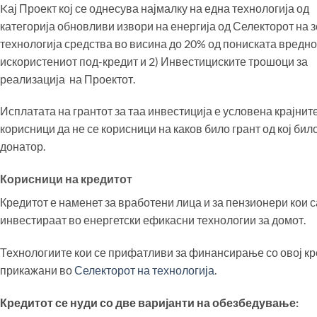
Kај Проект кој се однесува најмалку на една технологија од
категорија обновливи извори на енергија од Селекторот на 
технологија средства во висина до 20% од пониската вреднос
искористениот под-кредит и 2) Инвестициските трошоци за
реализација на Проектот.
Исплатата на грантот за таа инвестиција е условена крајнит
корисници да не се корисници на каков било грант од кој бил
донатор.
Корисници на кредитот
Кредитот е наменет за вработени лица и за пензионери кои с
инвестираат во енергетски ефикасни технологии за домот.
Технологиите кои се прифатливи за финансирање со овој кр
прикажани во
Селекторот на технологија
.
Кредитот се нуди со две варијанти на обезбедување: