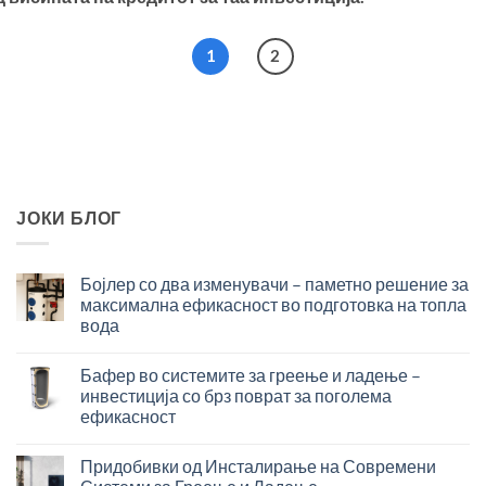
1
2
ЈОКИ БЛОГ
Бојлер со два изменувачи – паметно решение за
максимална ефикасност во подготовка на топла
вода
Бојлер
со
Бафер во системите за греење и ладење –
два
инвестиција со брз поврат за поголема
изменувачи
ефикасност
–
Бафер
паметно
во
решение
Придобивки од Инсталирање на Современи
системите
за