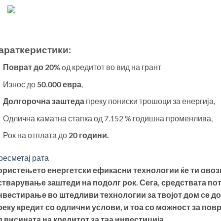
араткеристики:
Поврат до 20%
oд кредитот во вид на грант
Износ до
50.000 евра
,
Долгорочна заштеда
преку пониски трошоци за енергија,
Одлична каматна стапка од
7.152
% годишна променлива,
Рок на отплата до
20 години.
ресметај рата
ористењето енергетски ефикасни технологии ќе ти ово
стварување заштеди на подолг рок. Сега, средствата по
нвестирање во штедливи технологии за твојот дом се д
реку кредит со одлични услови, и тоа со можност за пов
д висината на кредитот за таа инвестиција.