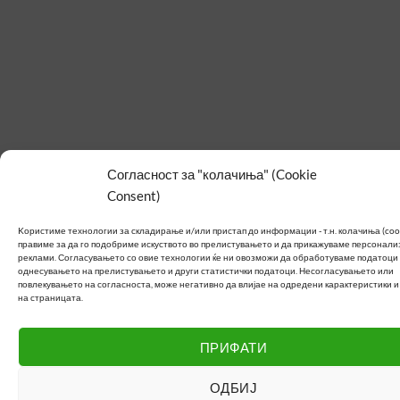
Согласност за "колачиња" (Cookie
Consent)
Kористиме технологии за складирање и/или пристап до информации - т.н. колачиња (cook
правиме за да го подобриме искуството во прелистувањето и да прикажуваме персонал
реклами.
Согласувањето со овие технологии ќе ни овозможи да обработуваме податоци 
однесувањето на прелистувањето и други статистички податоци.
Несогласувањето или
повлекувањето на согласноста, може негативно да влијае на одредени карактеристики 
на страницата.
ПРИФАТИ
ОДБИЈ