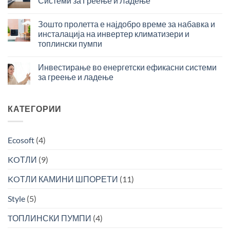
Системи за Греење и Ладење
за
максимална
Придобивки
греење
ефикасност
од
и
Зошто пролетта е најдобро време за набавка и
во
Инсталирање
ладење
подготовка
инсталација на инвертер климатизери и
на
–
на
топлински пумпи
Современи
инвестиција
топла
Зошто
Системи
со
вода
пролетта
за
Инвестирање во енергетски ефикасни системи
брз
е
Греење
поврат
за греење и ладење
најдобро
и
за
Инвестирање
време
Ладење
поголема
во
за
ефикасност
енергетски
КАТЕГОРИИ
набавка
ефикасни
и
системи
инсталација
за
на
Ecosoft
(4)
греење
инвертер
и
климатизери
KOТЛИ
(9)
ладење
и
топлински
KOТЛИ КАМИНИ ШПОРЕТИ
(11)
пумпи
Style
(5)
TОПЛИНСКИ ПУМПИ
(4)