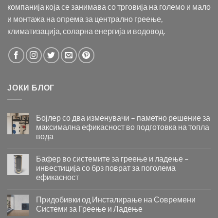
компанија која се занимава со трговија на големо и мало
и монтажа на опрема за централно греење,
климатизација, соларна енергија и водовод.
ЈОКИ БЛОГ
Бојлер со два изменувачи – паметно решение за
максимална ефикасност во подготовка на топла
вода
Бојлер
со
Бафер во системите за греење и ладење –
два
инвестиција со брз поврат за поголема
изменувачи
ефикасност
–
Бафер
паметно
во
решение
Придобивки од Инсталирање на Современи
системите
за
Системи за Греење и Ладење
за
максимална