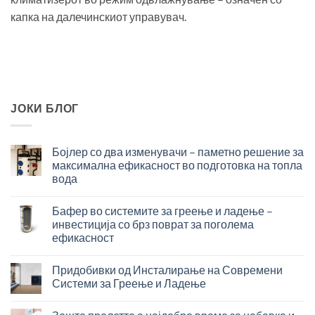
капка на далечинскиот управувач.
ЈОКИ БЛОГ
Бојлер со два изменувачи – паметно решение за
максимална ефикасност во подготовка на топла
вода
Бојлер
со
Бафер во системите за греење и ладење –
два
инвестиција со брз поврат за поголема
изменувачи
ефикасност
–
Бафер
паметно
во
решение
Придобивки од Инсталирање на Современи
системите
за
Системи за Греење и Ладење
за
максимална
Придобивки
греење
ефикасност
од
и
во