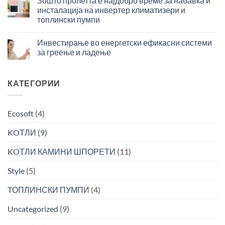
Зошто пролетта е најдобро време за набавка и
Инсталирање
ладење
подготовка
инсталација на инвертер климатизери и
на
–
на
топлински пумпи
Современи
инвестиција
топла
Зошто
Системи
со
вода
пролетта
за
Инвестирање во енергетски ефикасни системи
брз
е
Греење
поврат
за греење и ладење
најдобро
и
за
Инвестирање
време
Ладење
поголема
во
за
ефикасност
енергетски
КАТЕГОРИИ
набавка
ефикасни
и
системи
инсталација
за
на
Ecosoft
(4)
греење
инвертер
и
климатизери
KOТЛИ
(9)
ладење
и
топлински
KOТЛИ КАМИНИ ШПОРЕТИ
(11)
пумпи
Style
(5)
TОПЛИНСКИ ПУМПИ
(4)
Uncategorized
(9)