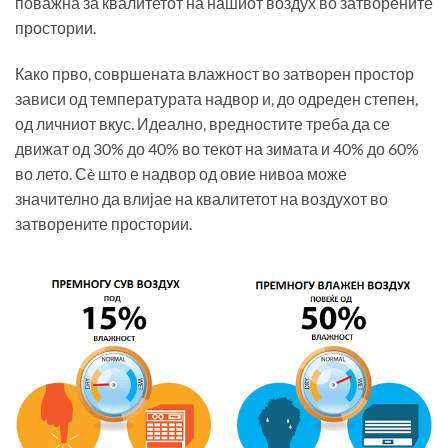
поважна за квалитетот на нашиот воздух во затворените
простории.
Како прво, совршената влажност во затворен простор
зависи од температурата надвор и, до одреден степен,
од личниот вкус. Идеално, вредностите треба да се
движат од 30% до 40% во текот на зимата и 40% до 60%
во лето. Сè што е надвор од овие нивоа може
значително да влијае на квалитетот на воздухот во
затворените простории.