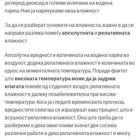
јаглерод диоксид и големи количини на водена
пареа. Ние ја нарекуваме оваа влажност.
За да се разберат основите на влажноста, важно е да се
направи разлика помеѓу
апсолутната
и
релативната
влажност.
Апсолутна вредност е количината на водена пареа во
воздухот, додека релативната влажност е количината во
однос на моменталната температура. Поради фактот
што
високата температура може да ја задржи
влагата
повеќе од студениот воздух, релативната
влажност е далеку позабележителна при високи
температури. Кога ја гледате временската прогноза,
вредностите секогаш се изразуваат како процент, што е
всушност релативна влажност. Она што треба да го
разбереме е дека овие поими значат две сосема
различни работи и дека релативната влажност е многу