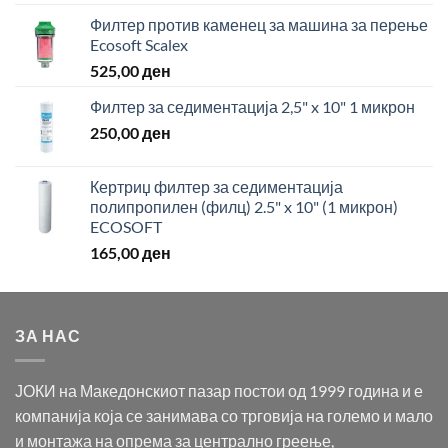
Филтер против каменец за машина за перење
Ecosoft Scalex
525,00
ден
Филтер за седиментација 2,5" x 10" 1 микрон
250,00
ден
Кертриџ филтер за седиментација
полипропилен (филц) 2.5" x 10" (1 микрон)
ECOSOFT
165,00
ден
ЗА НАС
ЈОКИ на Македонскиот пазар постои од 1999 година и е
компанија која се занимава со трговија на големо и мало
и монтажа на опрема за централно греење,