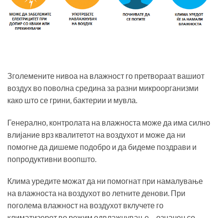
Зголемените нивоа на влажност го претвораат вашиот
воздух во поволна средина за разни микроорганизми
како што се грини, бактерии и мувла.
Генерално, контролата на влажноста може да има силно
влијание врз квалитетот на воздухот и може да ни
помогне да дишеме подобро и да бидеме поздрави и
попродуктивни воопшто.
Клима уредите можат да ни помогнат при намалување
на влажноста на воздухот во летните денови. При
поголема влажност на воздухот вклучете го
климатизерот во режим одвлажнување – означен со