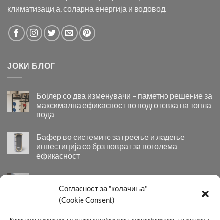
климатизација, соларна енергија и водовод.
ЈОКИ БЛОГ
Бојлер со два изменувачи – паметно решение за
максимална ефикасност во подготовка на топла
вода
Бојлер
со
Бафер во системите за греење и ладење –
два
инвестиција со брз поврат за поголема
изменувачи
ефикасност
–
Бафер
паметно
во
решение
Придобивки од Инсталирање на Современи
системите
за
Системи за Греење и Ладење
Согласност за "колачиња"
за
максимална
Придобивки
(Cookie Consent)
греење
ефикасност
од
и
во
Инсталирање
КОНТАКТ
ладење
подготовка
Kористиме технологии за складирање и/или пристап до информации - т.н. колачиња