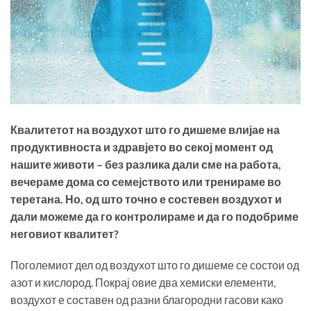
Квалитетот на воздухот што го дишеме влијае на
продуктивноста и здравјето во секој момент од
нашите животи – без разлика дали сме на работа,
вечераме дома со семејството или тренираме во
теретана. Но, од што точно е состевен воздухот и
дали можеме да го контролираме и да го подобриме
неговиот квалитет?
Поголемиот дел од воздухот што го дишеме се состои од
азот и кислород. Покрај овие два хемиски елементи,
воздухот е составен од разни благородни гасови како