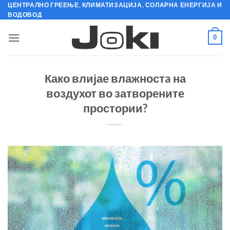
Skip
ЦЕНТРАЛНО ГРЕЕЊЕ, КЛИМАТИЗАЦИЈА, СОЛАРНА ЕНЕРГИЈА И
ВОДОВОД
to
content
0
Како влијае влажностa на
воздухот во затворените
простории?