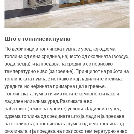
Што е топлинска пумпа
По дефиниција топлинска пумпа е уред кој одзема
топлина од една средина, најчесто од околината (воздух,
вода, земја), и ја предава на средина со повисоко
температурно ниво (за греење). Принципот на работа на
топлинската пумпа е ист како и кај ладилните и клима
уредите, но нејзината примарна цел е греење.
Топлинската пумпа ги има истите компоненти како и
ладилен или клима уред. Разликата е во
работните(температурните) услови. Ладилниот уред
одзема топлина од средината што ја лади и ја предава
на околината, а топлинската пумпа одзема топлина од
околината и ја предава на повисоко температурно ниво