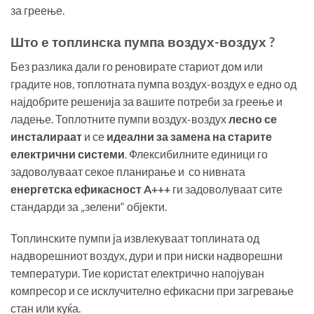
за греење.
Што е топлинска пумпа воздух-воздух ?
Без разлика дали го реновирате стариот дом или
градите нов, топлотната пумпа воздух-воздух е едно од
најдобрите решенија за вашите потреби за греење и
ладење. Топлотните пумпи воздух-воздух
лесно се
инсталираат
и се
идеални за замена на старите
електрични системи
. Флексибилните единици го
задоволуваат секое планирање и со нивната
енергетска ефикасност A+++
ги задоволуваат сите
стандарди за „зелени“ објекти.
Топлинските пумпи ја извлекуваат топлината од
надворешниот воздух, дури и при ниски надворешни
температури. Тие користат електрично напојуван
компресор и се исклучително ефикасни при загревање
стан или куќа.