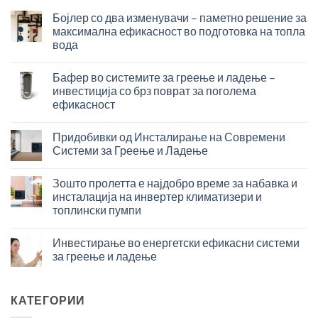
Бојлер со два изменувачи – паметно решение за
максимална ефикасност во подготовка на топла
вода
Бојлер
со
Бафер во системите за греење и ладење –
два
инвестиција со брз поврат за поголема
изменувачи
ефикасност
–
Бафер
паметно
во
решение
Придобивки од Инсталирање на Современи
системите
за
Системи за Греење и Ладење
за
максимална
Придобивки
греење
ефикасност
од
и
Зошто пролетта е најдобро време за набавка и
во
Инсталирање
ладење
подготовка
инсталација на инвертер климатизери и
на
–
на
топлински пумпи
Современи
инвестиција
топла
Зошто
Системи
со
вода
пролетта
за
Инвестирање во енергетски ефикасни системи
брз
е
Греење
поврат
за греење и ладење
најдобро
и
за
Инвестирање
време
Ладење
поголема
во
за
ефикасност
енергетски
КАТЕГОРИИ
набавка
ефикасни
и