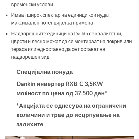
временски услови
Имаат широк спектар на единици кои нудат
максимален потенцијал за примена
Надворешните единици на Daikin се квалитетни,
цврсти и лесно можат да се монтираат на покрив или
тераса или едноставно да се постават на
надворешен ѕид
Специјална понуда
Dankin инвертер RXB-C 3,5KW
моќност по цена од 37.500 ден*
*Акцијата се однесува на ограничени
количини и трае до исцрпување на
залихите