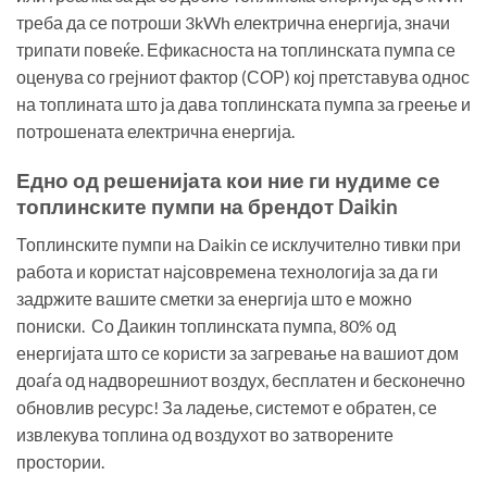
треба да се потроши 3kWh електрична енергија, значи
трипати повеќе. Ефикасноста на топлинската пумпа се
оценува со грејниот фактор (СОР) кој претставува однос
на топлината што ја дава топлинската пумпа за греење и
потрошената електрична енергија.
Едно од решенијата кои ние ги нудиме се
топлинските пумпи на брендот Daikin
Топлинските пумпи на Daikin се исклучително тивки при
работа и користат најсовремена технологија за да ги
задржите вашите сметки за енергија што е можно
пониски. Со Даикин топлинската пумпа, 80% од
енергијата што се користи за загревање на вашиот дом
доаѓа од надворешниот воздух, бесплатен и бесконечно
обновлив ресурс! За ладење, системот е обратен, се
извлекува топлина од воздухот во затворените
простории.