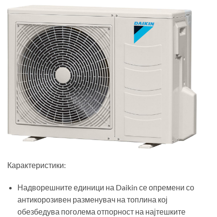
Карактеристики:
Надворешните единици на Daikin се опремени со
антикорозивен разменувач на топлина кој
обезбедува поголема отпорност на најтешките