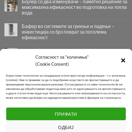
Бојлер со два изменувачи – паметно решение за
максимална ефикасност во подготовка на топла
вода
Бојлер
со
Бафер во системите за греење и ладење –
два
инвестиција со брз поврат за поголема
изменувачи
ефикасност
–
Бафер
паметно
во
решение
Придобивки од Инсталирање на Современи
системите
за
Системи за Греење и Ладење
Согласност за "колачиња"
за
максимална
Придобивки
(Cookie Consent)
греење
ефикасност
од
и
во
Инсталирање
КОНТАКТ
ладење
подготовка
Kористиме технологии за складирање и/или пристап до информации - т.н. колачиња
на
–
на
(cookies).
Ова го правиме за да го подобриме искуството во прелистувањето и да
Современи
инвестиција
топла
прикажуваме персонализирани реклами.
Согласувањето со овие технологии ќе ни
Системи
овозможи да обработуваме податоци како што се однесувањето на прелистувањето
со
вода
Телефон:
+389 2 2581 800
за
и други статистички податоци.
Несогласувањето или повлекувањето на согласноста,
брз
може негативно да влијае на одредени карактеристики и функции на страницата.
Греење
поврат
E-mail:
info@joki.mk
и
за
Ладење
поголема
ПРИФАТИ
Подружница Маџари:
+389 2 2550 118
ефикасност
ОДБИЈ