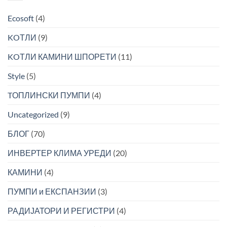
системи
инсталација
за
на
Ecosoft
(4)
греење
инвертер
и
климатизери
KOТЛИ
(9)
ладење
и
топлински
KOТЛИ КАМИНИ ШПОРЕТИ
(11)
пумпи
Style
(5)
TОПЛИНСКИ ПУМПИ
(4)
Uncategorized
(9)
БЛОГ
(70)
ИНВЕРТЕР КЛИМА УРЕДИ
(20)
КАМИНИ
(4)
ПУМПИ и ЕКСПАНЗИИ
(3)
РАДИЈАТОРИ И РЕГИСТРИ
(4)