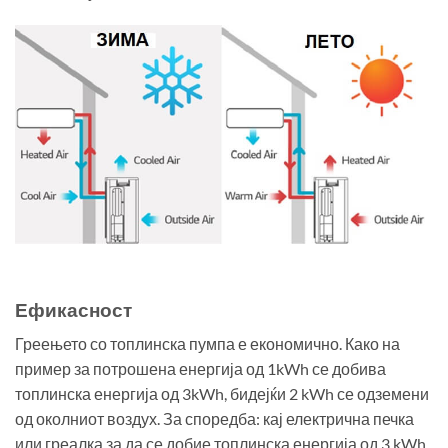
Ефикасност
Греењето со топлинска пумпа е економично. Како на
пример за потрошена енергија од 1kWh се добива
топлинска енергија од 3kWh, бидејќи 2 kWh се одземени
од околниот воздух. За споредба: кај електрична печка
или греалка за да се добие топлинска енергија од 3 kWh