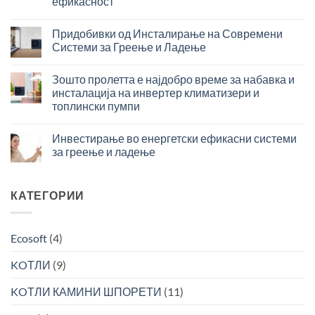
ефикасност
–
Бафер
паметно
во
решение
Придобивки од Инсталирање на Современи
системите
за
Системи за Греење и Ладење
за
максимална
Придобивки
греење
ефикасност
од
и
Зошто пролетта е најдобро време за набавка и
во
Инсталирање
ладење
подготовка
инсталација на инвертер климатизери и
на
–
на
топлински пумпи
Современи
инвестиција
топла
Зошто
Системи
со
вода
пролетта
за
Инвестирање во енергетски ефикасни системи
брз
е
Греење
поврат
за греење и ладење
најдобро
и
за
Инвестирање
време
Ладење
поголема
во
за
ефикасност
енергетски
КАТЕГОРИИ
набавка
ефикасни
и
системи
инсталација
за
на
Ecosoft
(4)
греење
инвертер
и
климатизери
KOТЛИ
(9)
ладење
и
топлински
KOТЛИ КАМИНИ ШПОРЕТИ
(11)
пумпи