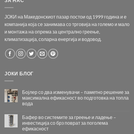
ЗА НАС
ЈОКИ на Македонскиот пазар постои од 1999 година и е
компанија која се занимава со трговија на големо и мало
и монтажа на опрема за централно греење,
климатизација, соларна енергија и водовод.
ЈОКИ БЛОГ
Бојлер со два изменувачи – паметно решение за
максимална ефикасност во подготовка на топла
вода
Бојлер
со
Бафер во системите за греење и ладење –
два
инвестиција со брз поврат за поголема
изменувачи
ефикасност
–