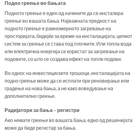
Подно греење во бањата
Подното греење е еден од начините да се инсталира
греење во вашата бања. Најважната предност на
подното греење е рамномерното загревање на
просторијата, бидејќи за време на инсталацијата, целиот
систем за греење се става под плочките. Или топла вода
или електрична енергија се користат за загревање на
подовите, со што се создава ефект на топли подови.
Во однос на инвестициските трошоци, инсталацијата на
подно греење може да се исплати при реновирање или
градење на нова бања, а не како воведување на
дополнително греење.
Радијатори за бања – регистри
Ако немате греење во вашата бања, едно од решенијата
може да биде регистар за бања.