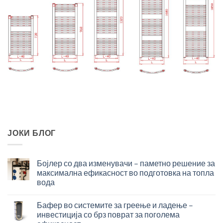
ЈОКИ БЛОГ
Бојлер со два изменувачи – паметно решение за
максимална ефикасност во подготовка на топла
вода
Бојлер
со
Бафер во системите за греење и ладење –
два
инвестиција со брз поврат за поголема
изменувачи