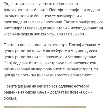
Радијаторите се најчестите грејни тела во
домаќинствата и бањите. Постојат специјални модели
на радијатори за бања, кои се дизајнирани и
произведени за вакви простории. Таквите радијатори се
инсталираат како ѕидни радијатори и можат да бидат од
класична форма или како сушари за пешкири.
Постојат повеќе типови на регистри. Покрај челичните
цевни регистри можете да изберете и Алуминиумски
цевни регистри кои се произведени без заварување.
Овој модел се базира на истражување насочено кон
оптимизирање на перформансите на радијаторот, со
цел да се постигне висока енергетска ефикасност.
Новите дизајни на регистри се одлично естетско
решение за секоја бања – доаѓаат во повеќе бои и
форми.