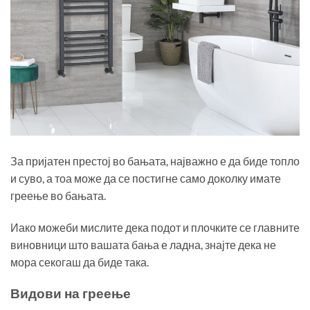
За пријатен престој во бањата, најважно е да биде топло
и суво, а тоа може да се постигне само доколку имате
греење во бањата.
Иако можеби мислите дека подот и плочките се главните
виновници што вашата бања е ладна, знајте дека не
мора секогаш да биде така.
Видови на греење