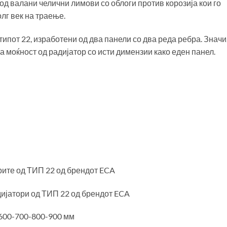
од валани челични лимови со облоги против корозија кои го
лг век на траење.
типот 22, изработени од два панели со два реда ребра. Значи
 моќност од радијатор со исти димензии како еден панел.
рите од ТИП 22 од брендот ECA
дијатори од ТИП 22 од брендот ECA
-600-700-800-900 мм