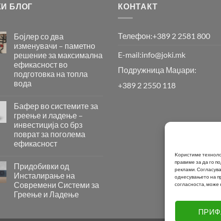
КИ БЛОГ
КОНТАКТ
Телефон:
+389 2 2581 800
Бојлер со два
изменувачи – паметно
E-mail:
info@joki.mk
решение за максимална
ефикасност во
Подружница Маџари:
подготовка на топла
вода
+389 2 2550 118
Бојлер
со
Бафер во системите за
два
греење и ладење –
изменувачи
инвестиција со брз
–
поврат за поголема
паметно
ефикасност
решение
за
Бафер
Kористиме технолог
максимална
правиме за да го 
во
Придобивки од
реклами.
Согласува
ефикасност
системите
Инсталирање на
однесувањето на пр
во
за
Современи Системи за
согласноста, може 
подготовка
греење
Греење и Ладење
на
и
топла
ладење
Придобивки
ПРИФ
вода
–
од