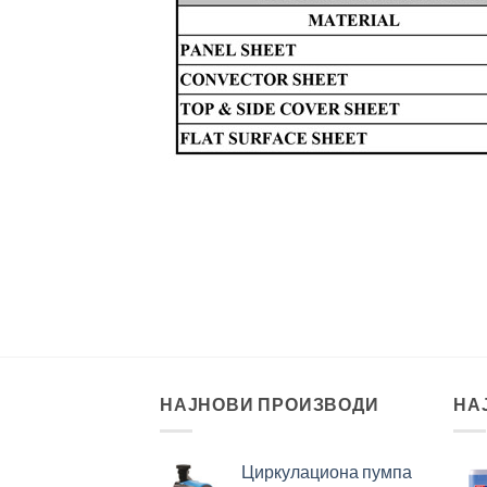
НАЈНОВИ ПРОИЗВОДИ
НА
Циркулациона пумпа