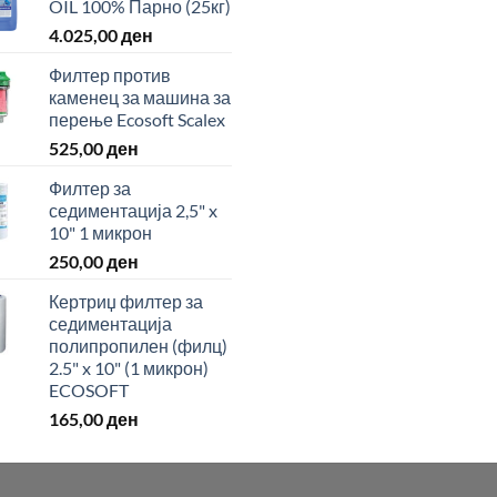
OIL 100% Парно (25кг)
4.025,00
ден
Филтер против
каменец за машина за
перење Ecosoft Scalex
525,00
ден
Филтер за
седиментација 2,5" x
10" 1 микрон
250,00
ден
Кертриџ филтер за
седиментација
полипропилен (филц)
2.5" x 10" (1 микрон)
ECOSOFT
165,00
ден