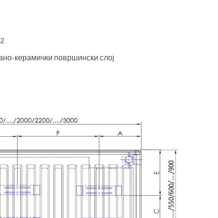
42
нано-керамички површински слој