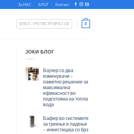
За НАС
БЛОГ
Контакт
ВЛЕЗ / РЕГИСТРИРАЈ СЕ
0
ЈОКИ БЛОГ
Бојлер со два
изменувачи –
паметно решение за
максимална
ефикасност во
подготовка на топла
вода
Бојлер
со
Бафер во системите
два
за греење и ладење
изменувачи
– инвестиција со брз
–