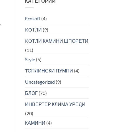
КАТЕГОРИИ
на
ефикасни
инвертер
системи
климатизери
за
Ecosoft
(4)
и
греење
,
топлински
и
KOТЛИ
(9)
пумпи
ладење
KOТЛИ КАМИНИ ШПОРЕТИ
(11)
Style
(5)
TОПЛИНСКИ ПУМПИ
(4)
Uncategorized
(9)
БЛОГ
(70)
ИНВЕРТЕР КЛИМА УРЕДИ
(20)
КАМИНИ
(4)