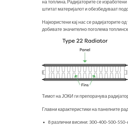
на топлина. Радијаторите се изработени 
штитат материјалот и обезбедуваат подо
Најкористени кај нас се радијаторите од 
добивате значително поголема топлинска
Тимот на ЈОКИ ги препорачува радијато
Главни карактеристики на панелните ра
8 различни висини: 300-400-500-550