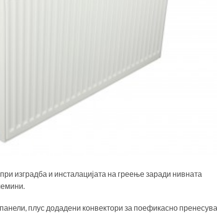
при изградба и инсталацијата на греење заради нивната
лемини.
и панели, плус додадени конвектори за поефикасно пренесув