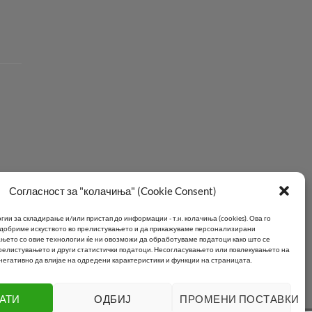
Согласност за "колачиња" (Cookie Consent)
ии за складирање и/или пристап до информации - т.н. колачиња (cookies).
Ова го
подобриме искуството во прелистувањето и да прикажуваме персонализирани
њето со овие технологии ќе ни овозможи да обработуваме податоци како што се
елистувањето и други статистички податоци.
Несогласувањето или повлекувањето на
негативно да влијае на одредени карактеристики и функции на страницата.
АТИ
ОДБИЈ
ПРОМЕНИ ПОСТАВКИ