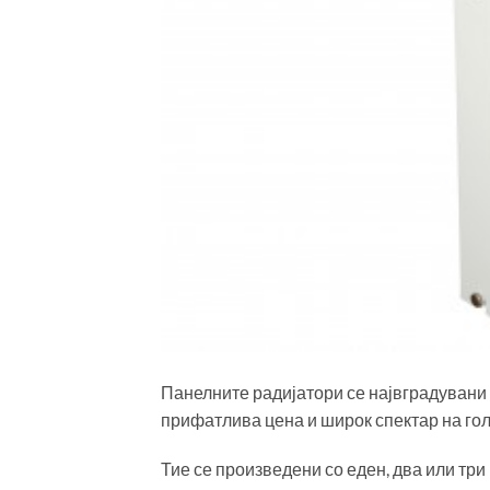
Панелните радијатори се највградувани 
прифатлива цена и широк спектар на го
Тие се произведени со еден, два или тр