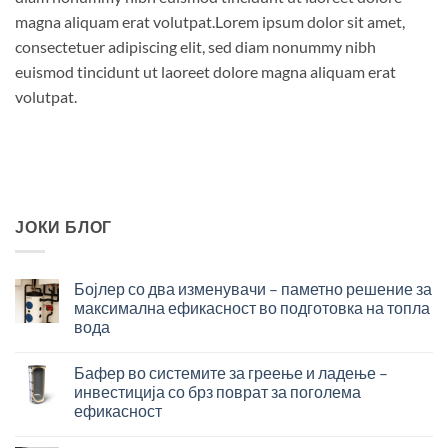
magna aliquam erat volutpat.Lorem ipsum dolor sit amet,
consectetuer adipiscing elit, sed diam nonummy nibh
euismod tincidunt ut laoreet dolore magna aliquam erat
volutpat.
ЈОКИ БЛОГ
Бојлер со два изменувачи – паметно решение за
максимална ефикасност во подготовка на топла
вода
Бојлер
со
Бафер во системите за греење и ладење –
два
инвестиција со брз поврат за поголема
изменувачи
ефикасност
–
Бафер
паметно