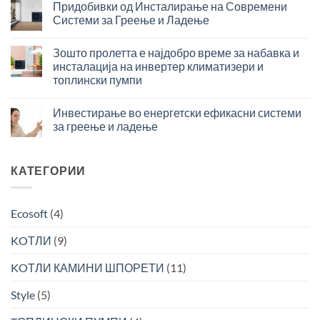
во
решение
Придобивки од Инсталирање на Современи
системите
за
Системи за Греење и Ладење
за
максимална
Придобивки
греење
ефикасност
од
и
Зошто пролетта е најдобро време за набавка и
во
Инсталирање
ладење
подготовка
инсталација на инвертер климатизери и
на
–
на
топлински пумпи
Современи
инвестиција
топла
Зошто
Системи
со
вода
пролетта
за
Инвестирање во енергетски ефикасни системи
брз
е
Греење
поврат
за греење и ладење
најдобро
и
за
Инвестирање
време
Ладење
поголема
во
за
ефикасност
енергетски
КАТЕГОРИИ
набавка
ефикасни
и
системи
инсталација
за
на
Ecosoft
(4)
греење
инвертер
и
климатизери
KOТЛИ
(9)
ладење
и
топлински
KOТЛИ КАМИНИ ШПОРЕТИ
(11)
пумпи
Style
(5)