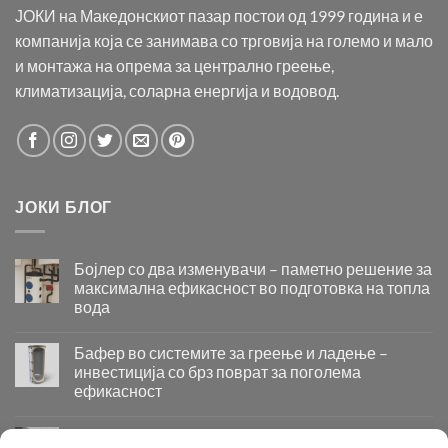
ЈОКИ на Македонскиот пазар постои од 1999 година и е
компанија која се занимава со трговија на големо и мало
и монтажа на опрема за централно греење,
климатизација, соларна енергија и водовод.
ЈОКИ БЛОГ
Бојлер со два изменувачи – паметно решение за
максимална ефикасност во подготовка на топла
вода
Бојлер
со
Бафер во системите за греење и ладење –
два
инвестиција со брз поврат за поголема
изменувачи
ефикасност
–
Бафер
паметно
во
решение
Придобивки од Инсталирање на Современи
системите