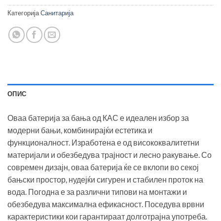
Категорија
Санитарија
ОПИС
Оваа батерија за бања од КАС е идеален избор за
модерни бањи, комбинирајќи естетика и
функционалност. Изработена е од висококвалитетни
материјали и обезбедува трајност и лесно ракување. Со
современ дизајн, оваа батерија ќе се вклопи во секој
бањски простор, нудејќи сигурен и стабилен проток на
вода. Погодна е за различни типови на монтажи и
обезбедува максимална ефикасност. Поседува врвни
карактеристики кои гарантираат долготрајна употреба.