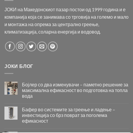
ЈОКИ на Македонскиот пазар постои од 1999 година и е
компанија која се занимава со трговија на големо и мало
и монтажа на опрема за централно греење,
климатизација, соларна енергија и водовод.
ЈОКИ БЛОГ
Бојлер со два изменувачи – паметно решение за
максимална ефикасност во подготовка на топла
вода
Бојлер
со
Бафер во системите за греење и ладење –
два
инвестиција со брз поврат за поголема
изменувачи
ефикасност
–
Бафер
паметно
во
решение