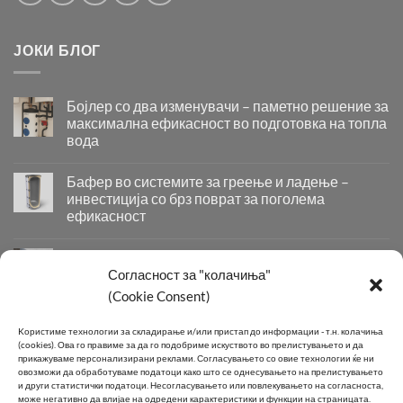
ЈОКИ БЛОГ
Бојлер со два изменувачи – паметно решение за
максимална ефикасност во подготовка на топла
вода
Бојлер
со
Бафер во системите за греење и ладење –
два
инвестиција со брз поврат за поголема
изменувачи
ефикасност
–
Бафер
паметно
во
решение
Придобивки од Инсталирање на Современи
системите
за
Системи за Греење и Ладење
Согласност за "колачиња"
за
максимална
(Cookie Consent)
Придобивки
греење
ефикасност
од
и
во
Инсталирање
КОНТАКТ
ладење
подготовка
Kористиме технологии за складирање и/или пристап до информации - т.н. колачиња
на
–
на
(cookies).
Ова го правиме за да го подобриме искуството во прелистувањето и да
Современи
инвестиција
прикажуваме персонализирани реклами.
Согласувањето со овие технологии ќе ни
топла
Системи
овозможи да обработуваме податоци како што се однесувањето на прелистувањето
со
вода
Телефон:
+389 2 2581 800
и други статистички податоци.
Несогласувањето или повлекувањето на согласноста,
за
брз
може негативно да влијае на одредени карактеристики и функции на страницата.
Греење