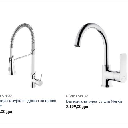
ТАРИЈА
САНИТАРИЈА
ија за кујна со држач на црево
Батерија за кујна L лула Nergis
с
2.199,00
ден
9,00
ден