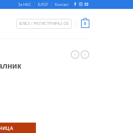
За НАС
БЛОГ
Контакт
ВЛЕЗ / РЕГИСТРИРАЈ СЕ
0
јалник
old количина
ШНИЦА