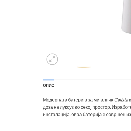
ОПИС
Модерната батерија за мијалник
Calista
доза на луксуз во секој простор. Израбо
инсталација, оваа батерија е совршен и