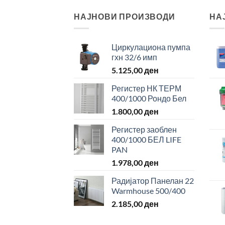
НАЈНОВИ ПРОИЗВОДИ
НА
Циркулациона пумпа
гхн 32/6 имп
5.125,00
ден
Регистер НК ТЕРМ
400/1000 Рондо Бел
1.800,00
ден
Регистер заоблен
400/1000 БЕЛ LIFE
PAN
1.978,00
ден
Радијатор Панелан 22
Warmhouse 500/400
2.185,00
ден