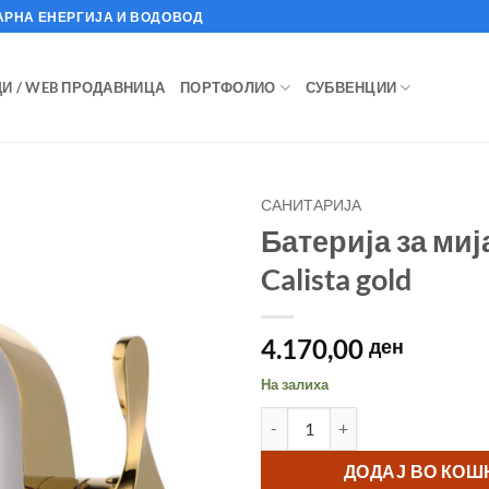
АРНА ЕНЕРГИЈА И ВОДОВОД
И / WEB ПРОДАВНИЦА
ПОРТФОЛИО
СУБВЕНЦИИ
САНИТАРИЈА
Батерија за ми
Calista gold
4.170,00
ден
На залиха
Батерија за мијалник Calista g
ДОДАЈ ВО КО