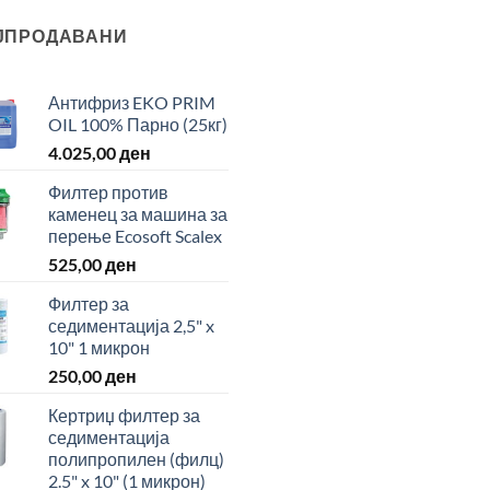
ЈПРОДАВАНИ
Антифриз EKO PRIM
OIL 100% Парно (25кг)
4.025,00
ден
Филтер против
каменец за машина за
перење Ecosoft Scalex
525,00
ден
Филтер за
седиментација 2,5" x
10" 1 микрон
250,00
ден
Кертриџ филтер за
седиментација
полипропилен (филц)
2.5" x 10" (1 микрон)