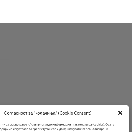
Согласност за "колачиња" (Cookie Consent)
ии за складирање и/или пристап до информации - т.н. колачиња (cookies).
Ова го
подобриме искуството во прелистувањето и да прикажуваме персонализирани