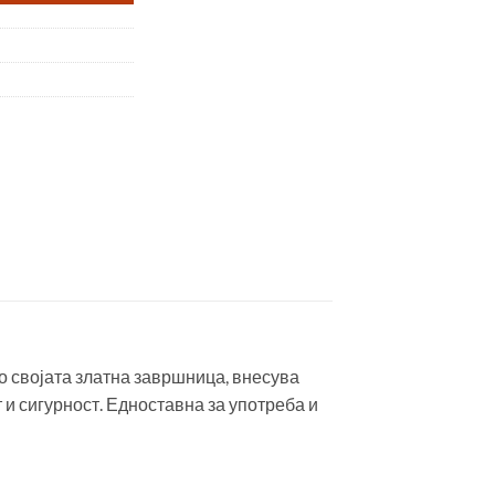
о својата златна завршница, внесува
 и сигурност. Едноставна за употреба и