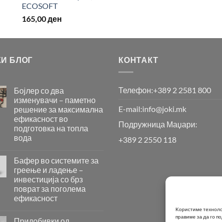
ECOSOFT
165,00
ден
КИ БЛОГ
КОНТАКТ
Телефон:
+389 2 2581 800
Бојлер со два
изменувачи – паметно
E-mail:
info@joki.mk
решение за максимална
ефикасност во
Подружница Маџари:
подготовка на топла
вода
+389 2 2550 118
Бојлер
со
Бафер во системите за
два
греење и ладење –
изменувачи
инвестиција со брз
–
поврат за поголема
паметно
ефикасност
решение
за
Бафер
Kористиме технолог
максимална
правиме за да го 
во
Придобивки од