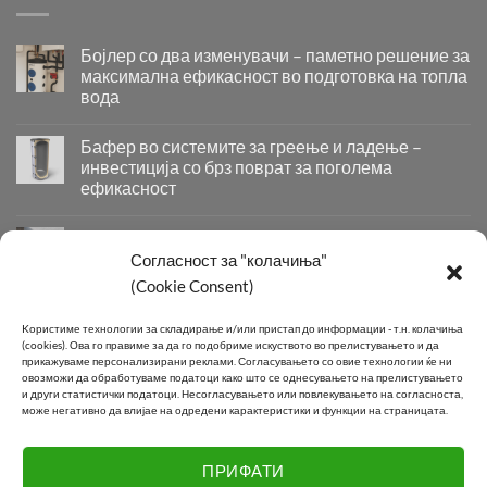
Бојлер со два изменувачи – паметно решение за
максимална ефикасност во подготовка на топла
вода
Бојлер
со
Бафер во системите за греење и ладење –
два
инвестиција со брз поврат за поголема
изменувачи
ефикасност
–
Бафер
паметно
во
решение
Придобивки од Инсталирање на Современи
системите
за
Системи за Греење и Ладење
Согласност за "колачиња"
за
максимална
(Cookie Consent)
Придобивки
греење
ефикасност
од
и
во
Инсталирање
КОНТАКТ
ладење
подготовка
Kористиме технологии за складирање и/или пристап до информации - т.н. колачиња
на
–
на
(cookies).
Ова го правиме за да го подобриме искуството во прелистувањето и да
Современи
инвестиција
прикажуваме персонализирани реклами.
Согласувањето со овие технологии ќе ни
топла
Системи
овозможи да обработуваме податоци како што се однесувањето на прелистувањето
со
вода
Телефон:
+389 2 2581 800
и други статистички податоци.
Несогласувањето или повлекувањето на согласноста,
за
брз
може негативно да влијае на одредени карактеристики и функции на страницата.
Греење
поврат
E-mail:
info@joki.mk
и
за
Ладење
поголема
ПРИФАТИ
Подружница Маџари:
+389 2 2550 118
ефикасност