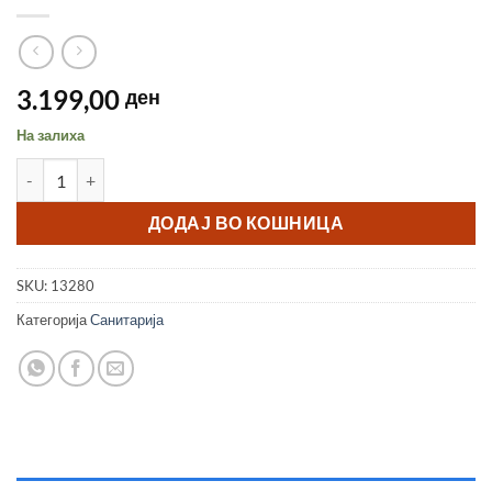
3.199,00
ден
На залиха
Батерија за умивалник црна Defne количина
ДОДАЈ ВО КОШНИЦА
SKU:
13280
Категорија
Санитарија