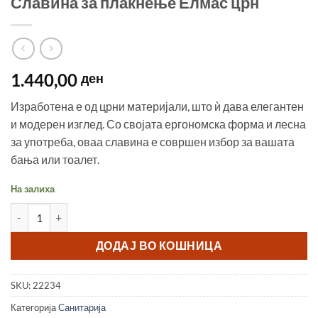
Славина за плакнење Елмас црн
1.440,00
ден
Изработена е од црни материјали, што ѝ дава елегантен
и модерен изглед. Со својата ергономска форма и лесна
за употреба, оваа славина е совршен избор за вашата
бања или тоалет.
На залиха
Славина за плакнење Елмас црн количина
ДОДАЈ ВО КОШНИЦА
SKU:
22234
Категорија
Санитарија