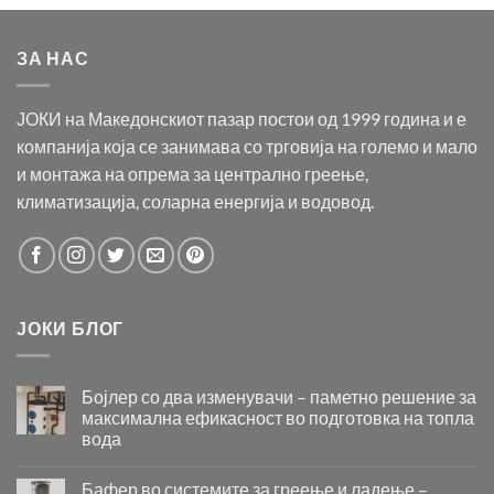
ЗА НАС
ЈОКИ на Македонскиот пазар постои од 1999 година и е
компанија која се занимава со трговија на големо и мало
и монтажа на опрема за централно греење,
климатизација, соларна енергија и водовод.
ЈОКИ БЛОГ
Бојлер со два изменувачи – паметно решение за
максимална ефикасност во подготовка на топла
вода
Бојлер
со
Бафер во системите за греење и ладење –