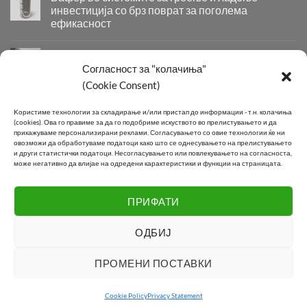
два
инвестиција со брз поврат за поголема
изменувачи
ефикасност
–
Бафер
паметно
во
решение
Придобивки од Инсталирање на Современи
системите
за
Системи за Греење и Ладење
Согласност за "колачиња"
за
максимална
Придобивки
(Cookie Consent)
греење
ефикасност
од
и
во
Инсталирање
КОНТАКТ
ладење
подготовка
Kористиме технологии за складирање и/или пристап до информации - т.н. колачиња
на
–
на
(cookies).
Ова го правиме за да го подобриме искуството во прелистувањето и да
Современи
инвестиција
топла
прикажуваме персонализирани реклами.
Согласувањето со овие технологии ќе ни
Системи
овозможи да обработуваме податоци како што се однесувањето на прелистувањето
со
вода
Телефон:
+389 2 2581 800
за
и други статистички податоци.
Несогласувањето или повлекувањето на согласноста,
брз
може негативно да влијае на одредени карактеристики и функции на страницата.
Греење
поврат
E-mail:
info@joki.mk
и
за
Ладење
поголема
ПРИФАТИ
Подружница Маџари:
+389 2 2550 118
ефикасност
ОДБИЈ
Visa
MasterCard
Cash
ПРОМЕНИ ПОСТАВКИ
On
LOGISTIC
CONTACT
Delivery
Cookie Policy
Privacy Statement
ЈОКИ ДООЕЛ 2026 ©