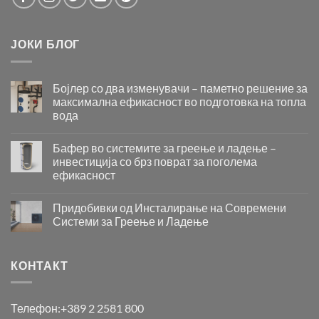
ЈОКИ БЛОГ
Бојлер со два изменувачи – паметно решение за
максимална ефикасност во подготовка на топла
вода
Бојлер
со
Бафер во системите за греење и ладење –
два
инвестиција со брз поврат за поголема
изменувачи
ефикасност
–
Бафер
паметно
во
решение
Придобивки од Инсталирање на Современи
системите
за
Системи за Греење и Ладење
за
максимална
Придобивки
греење
ефикасност
од
и
во
Инсталирање
КОНТАКТ
ладење
подготовка
на
–
на
Современи
инвестиција
топла
Системи
со
вода
Телефон:
+389 2 2581 800
за
брз