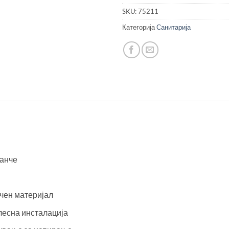
SKU:
75211
Категорија
Санитарија
занче
чен материјал
лесна инсталација