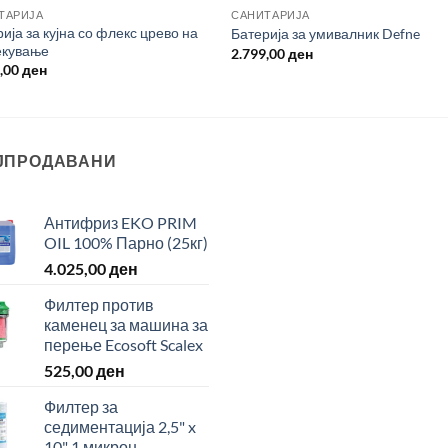
ТАРИЈА
САНИТАРИЈА
ија за кујна со флекс црево на
Батерија за умивалник Defne
екување
2.799,00
ден
9,00
ден
ЈПРОДАВАНИ
Антифриз EKO PRIM
OIL 100% Парно (25кг)
4.025,00
ден
Филтер против
каменец за машина за
перење Ecosoft Scalex
525,00
ден
Филтер за
седиментација 2,5" x
10" 1 микрон