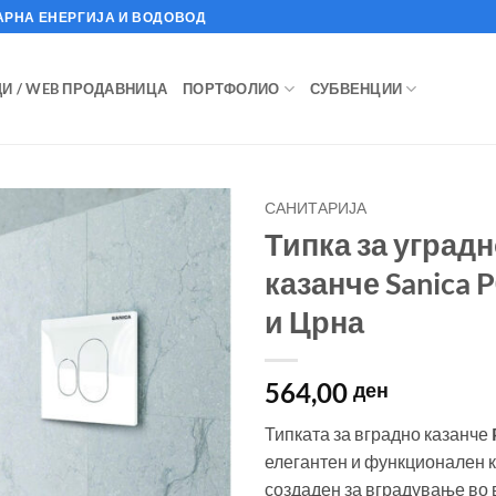
АРНА ЕНЕРГИЈА И ВОДОВОД
И / WEB ПРОДАВНИЦА
ПОРТФОЛИО
СУБВЕНЦИИ
САНИТАРИЈА
Типка за уград
казанче Sanica 
и Црна
564,00
ден
Типката за вградно казанче
елегантен и функционален к
создаден за вградување во 