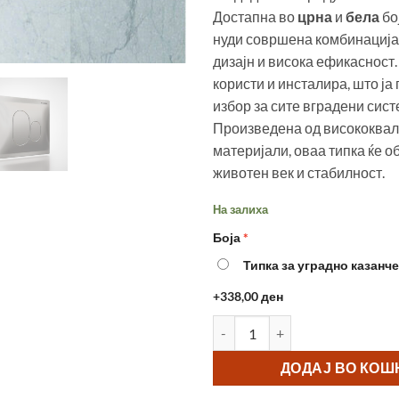
Достапна во
црна
и
бела
бо
нуди совршена комбинација
дизајн и висока ефикасност.
користи и инсталира, што ја
избор за сите вградени сист
Произведена од висококвал
материјали, оваа типка ќе о
животен век и стабилност.
На залиха
Боја
Типка за уградно казанче
+338,00 ден
Типка за уградно казанче Sani
ДОДАЈ ВО КО