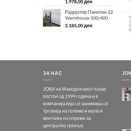
1.978,00
ден
Радијатор Панелан 22
Warmhouse 500/400
2.185,00
ден
ЗА НАС
ЈО
ЈОКИ на Македонскиот пазар
постои од 1999 година и е
компанија која се занимава со
трговија на големо и мало и
монтажа на опрема за
централно греење,