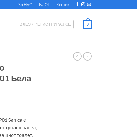
За НАС
БЛОГ
Контакт
ВЛЕЗ / РЕГИСТРИРАЈ СЕ
0
но
P01 Бела
P01 Sanica
е
онтролен панел,
вашиот тоалет.