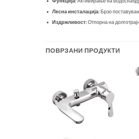
Функција:
Активирање на водоснабд
Лесна инсталација:
Брзо поставувањ
Издржливост:
Отпорна на долготрај
ПОВРЗАНИ ПРОДУКТИ