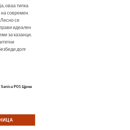
ја, оваа типка
 на современ
 Лесно се
 прави идеален
еми за казанци.
итетни
безбеди долг
 Sanica P01 Црна
ca P01 Бела и Црна количина
ШНИЦА