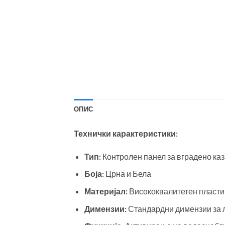
ОПИС
Технички карактеристики:
Тип:
Контролен панел за вградено ка
Боја:
Црна и Бела
Материјал:
Висококвалитетен пласти
Димензии:
Стандардни димензии за 