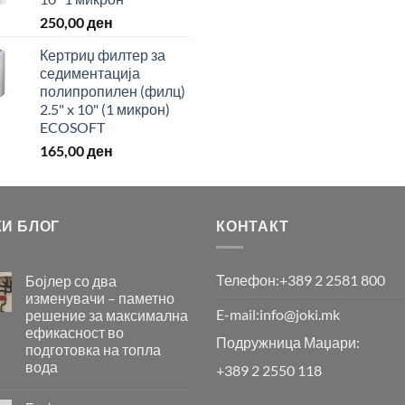
250,00
ден
Кертриџ филтер за
седиментација
полипропилен (филц)
2.5" x 10" (1 микрон)
ECOSOFT
165,00
ден
КИ БЛОГ
КОНТАКТ
Телефон:
+389 2 2581 800
Бојлер со два
изменувачи – паметно
E-mail:
info@joki.mk
решение за максимална
ефикасност во
Подружница Маџари:
подготовка на топла
вода
+389 2 2550 118
Бојлер
со