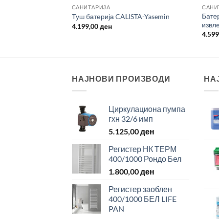
САНИТАРИЈА
САНИ
Батер
лник црна Defne
Туш батерија CALISTA-Yasemin
извл
4.199,00
ден
4.59
НАЈНОВИ ПРОИЗВОДИ
НА
Циркулациона пумпа
гхн 32/6 имп
5.125,00
ден
Регистер НК ТЕРМ
400/1000 Рондо Бел
1.800,00
ден
Регистер заоблен
400/1000 БЕЛ LIFE
PAN