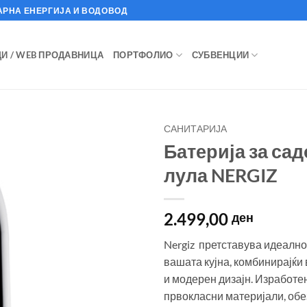
АРНА ЕНЕРГИЈА И ВОДОВОД
И / WEB ПРОДАВНИЦА
ПОРТФОЛИО
СУБВЕНЦИИ
САНИТАРИЈА
Батерија за са
лула NERGIZ
2.499,00
ден
Nergiz претставува идеалн
вашата кујна, комбинирајќи
и модерен дизајн. Изработен
првокласни материјали, обе