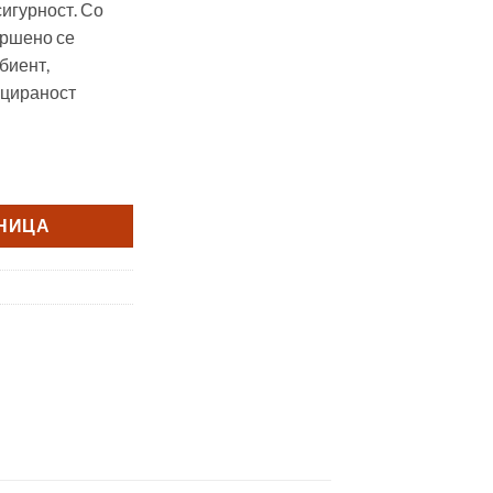
сигурност. Со
вршено се
мбиент,
ицираност
NERGIZ количина
ШНИЦА