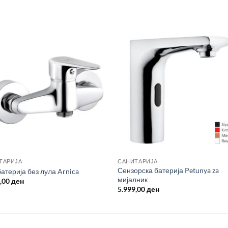
ТАРИЈА
САНИТАРИЈА
Сензорска батерија Petunya za
атерија без лула Arnica
мијалник
9,00
ден
5.999,00
ден