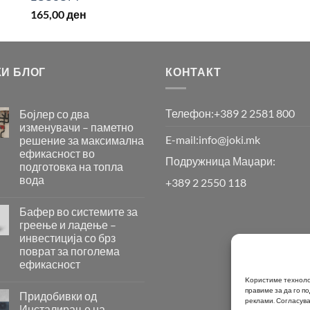
165,00
ден
КИ БЛОГ
КОНТАКТ
Телефон:
+389 2 2581 800
Бојлер со два
изменувачи – паметно
E-mail:
info@joki.mk
решение за максимална
ефикасност во
Подружница Маџари:
подготовка на топла
вода
+389 2 2550 118
Бојлер
со
Бафер во системите за
два
греење и ладење –
изменувачи
инвестиција со брз
–
поврат за поголема
паметно
ефикасност
решение
за
Бафер
Kористиме технолог
максимална
правиме за да го 
во
Придобивки од
реклами.
Согласува
ефикасност
системите
Инсталирање на