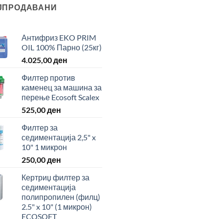
ЈПРОДАВАНИ
Антифриз EKO PRIM
OIL 100% Парно (25кг)
4.025,00
ден
Филтер против
каменец за машина за
перење Ecosoft Scalex
525,00
ден
Филтер за
седиментација 2,5" x
10" 1 микрон
250,00
ден
Кертриџ филтер за
седиментација
полипропилен (филц)
2.5" x 10" (1 микрон)
ECOSOFT