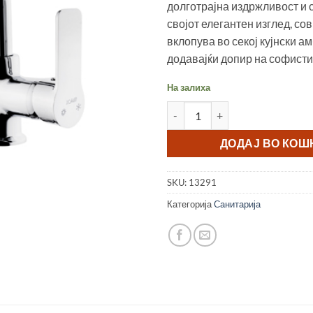
долготрајна издржливост и 
својот елегантен изглед, со
вклопува во секој кујнски а
додавајќи допир на софист
На залиха
Батерија за садопер U лула 
ДОДАЈ ВО КО
SKU:
13291
Категорија
Санитарија