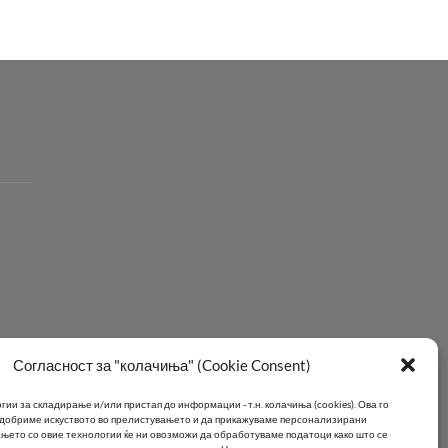
Согласност за "колачиња" (Cookie Consent)
ии за складирање и/или пристап до информации - т.н. колачиња (cookies).
Ова го
подобриме искуството во прелистувањето и да прикажуваме персонализирани
њето со овие технологии ќе ни овозможи да обработуваме податоци како што се