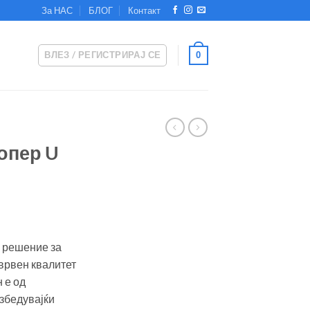
За НАС
БЛОГ
Контакт
ВЛЕЗ / РЕГИСТРИРАЈ СЕ
0
допер U
о решение за
 врвен квалитет
 е од
збедувајќи