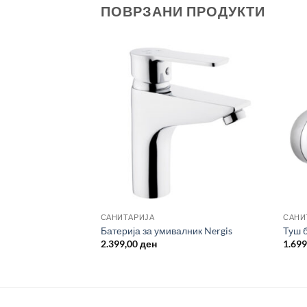
ПОВРЗАНИ ПРОДУКТИ
САНИТАРИЈА
САНИ
долга лула Nulifer
Батерија за умивалник Nergis
Туш б
2.399,00
ден
1.69