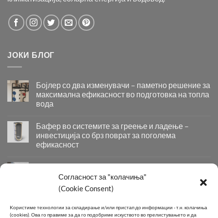
ЈОКИ БЛОГ
Бојлер со два изменувачи – паметно решение за
максимална ефикасност во подготовка на топла
вода
Бојлер
со
Бафер во системите за греење и ладење –
два
инвестиција со брз поврат за поголема
изменувачи
ефикасност
–
Бафер
паметно
во
решение
Придобивки од Инсталирање на Современи
системите
за
Системи за Греење и Ладење
Согласност за "колачиња"
за
максимална
Придобивки
(Cookie Consent)
греење
ефикасност
од
и
во
Инсталирање
КОНТАКТ
ладење
подготовка
Kористиме технологии за складирање и/или пристап до информации - т.н. колачиња
на
–
на
(cookies).
Ова го правиме за да го подобриме искуството во прелистувањето и да