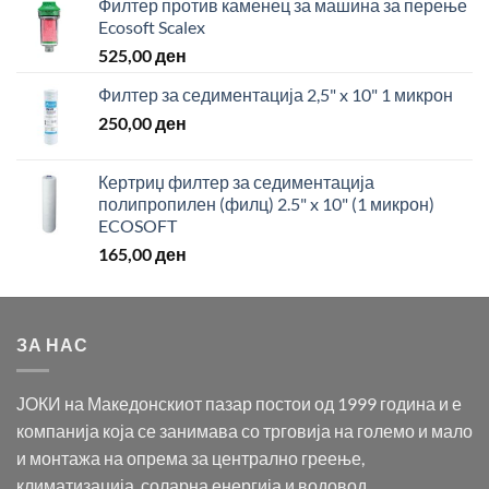
Филтер против каменец за машина за перење
Ecosoft Scalex
525,00
ден
Филтер за седиментација 2,5" x 10" 1 микрон
250,00
ден
Кертриџ филтер за седиментација
полипропилен (филц) 2.5" x 10" (1 микрон)
ECOSOFT
165,00
ден
ЗА НАС
ЈОКИ на Македонскиот пазар постои од 1999 година и е
компанија која се занимава со трговија на големо и мало
и монтажа на опрема за централно греење,
климатизација, соларна енергија и водовод.