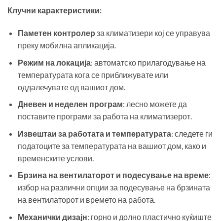
Клучни карактеристики:
Паметен контролер
за климатизери кој се управува
преку мобилна апликација.
Режим на локација
: автоматско прилагодување на
температурата кога се приближувате или
оддалечувате од вашиот дом.
Дневен и неделен програм
: лесно можете да
поставите програми за работа на климатизерот.
Извештаи за работата и температурата
: следете ги
податоците за температурата на вашиот дом, како и
временските услови.
Брзина на вентилаторот и подесување на време
:
избор на различни опции за подесување на брзината
на вентилаторот и времето на работа.
Механички дизајн
: горно и долно пластично куќиште