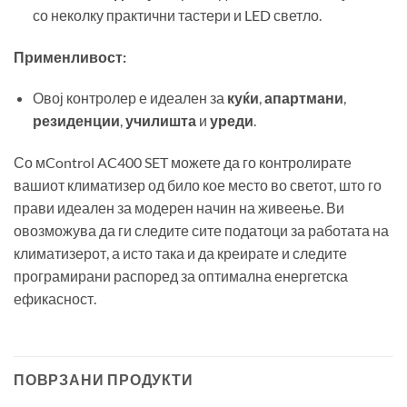
со неколку практични тастери и LED светло.
Применливост:
Овој контролер е идеален за
куќи
,
апартмани
,
резиденции
,
училишта
и
уреди
.
Со мControl AC400 SET можете да го контролирате
вашиот климатизер од било кое место во светот, што го
прави идеален за модерен начин на живеење. Ви
овозможува да ги следите сите податоци за работата на
климатизерот, а исто така и да креирате и следите
програмирани распоред за оптимална енергетска
ефикасност.
ПОВРЗАНИ ПРОДУКТИ