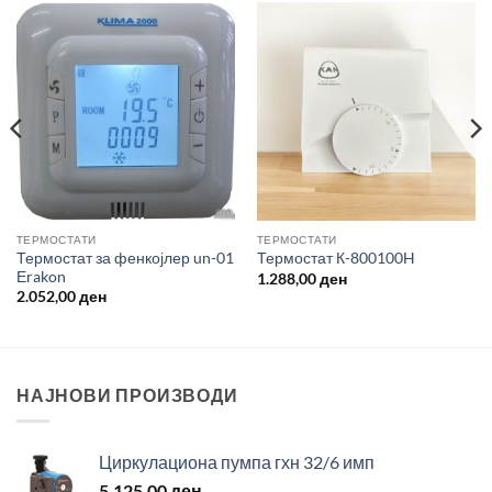
TЕРМОСТАТИ
TЕРМОСТАТИ
Термостат за фенкојлер un-01
Термостат К-800100H
Еrakon
1.288,00
ден
2.052,00
ден
НАЈНОВИ ПРОИЗВОДИ
Циркулациона пумпа гхн 32/6 имп
5.125,00
ден