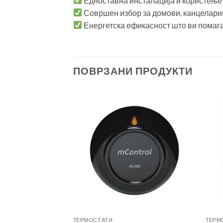
Едноставна инсталација и користење
Совршен избор за домови, канцелари
Енергетска ефикасност што ви помага
ПОВРЗАНИ ПРОДУКТИ
TЕРМОСТАТИ
TЕРМ