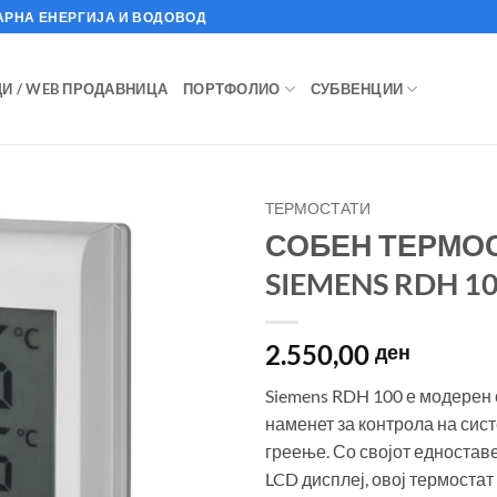
АРНА ЕНЕРГИЈА И ВОДОВОД
И / WEB ПРОДАВНИЦА
ПОРТФОЛИО
СУБВЕНЦИИ
TЕРМОСТАТИ
СОБЕН ТЕРМО
SIEMENS RDH 1
2.550,00
ден
Siemens RDH 100 е модерен
наменет за контрола на сис
греење. Со својот едноставе
LCD дисплеј, овој термоста