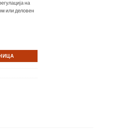
регулација на
ом или деловен
DH 100 количина
ШНИЦА