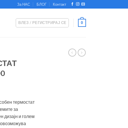
За НАС
БЛОГ
Контакт
ВЛЕЗ / РЕГИСТРИРАЈ СЕ
0
СТАТ
00
 собен термостат
темите за
н дизајн и голем
т овозможува