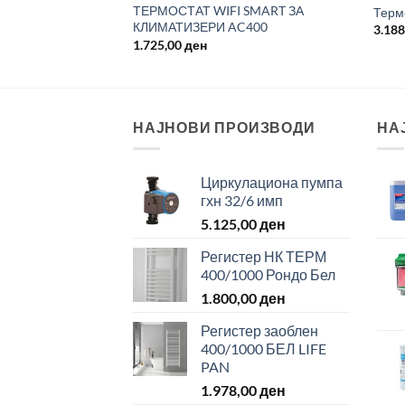
ТЕРМОСТАТ WIFI SMART ЗА
со дисплеј КАС
Терм
КЛИМАТИЗЕРИ AC400
3.18
1.725,00
ден
НАЈНОВИ ПРОИЗВОДИ
НА
Циркулациона пумпа
гхн 32/6 имп
5.125,00
ден
Регистер НК ТЕРМ
400/1000 Рондо Бел
1.800,00
ден
Регистер заоблен
400/1000 БЕЛ LIFE
PAN
1.978,00
ден