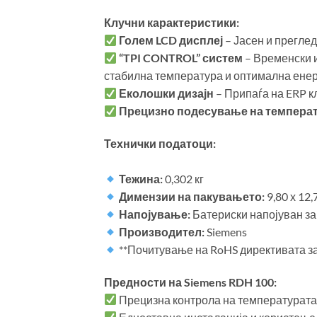
Клучни карактеристики:
Голем LCD дисплеј
– Јасен и прегле
“TPI CONTROL” систем
– Временски и
стабилна температура и оптимална енер
Еколошки дизајн
– Припаѓа на ERP к
Прецизно подесување на темпера
Технички податоци:
Тежина:
0,302 кг
Димензии на пакувањето:
9,80 х 12,
Напојување:
Батериски напојуван з
Производител:
Siemens
**Почитување на RoHS директивата за
Предности на Siemens RDH 100:
Прецизна контрола на температурата