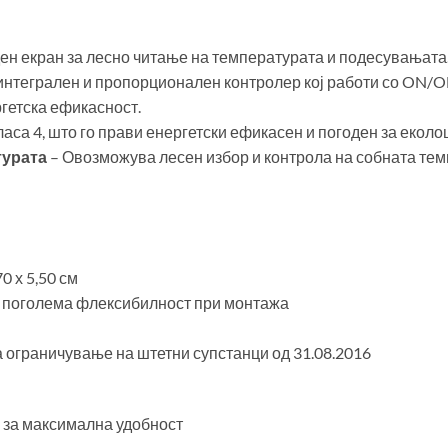
ден екран за лесно читање на температурата и подесувањата
нтегрален и пропорционален контролер кој работи со ON/O
гетска ефикасност.
ласа 4, што го прави енергетски ефикасен и погоден за еколо
турата
– Овозможува лесен избор и контрола на собната те
70 х 5,50 см
а поголема флексибилност при монтажа
 ограничување на штетни супстанци од 31.08.2016
 за максимална удобност