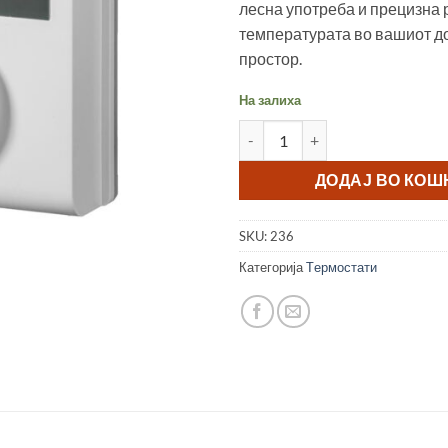
лесна употреба и прецизна 
температурата во вашиот д
простор.
На залиха
СОБЕН ТЕРМОСТАТ SIEMENS R
ДОДАЈ ВО КО
SKU:
236
Категорија
Tермостати