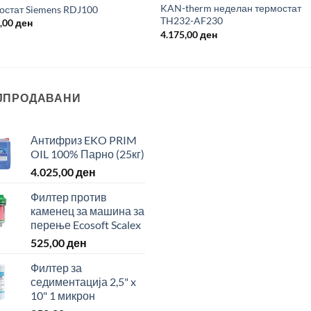
KAN-therm неделан термостат
остат Siemens RDJ100
TH232-AF230
8,00
ден
4.175,00
ден
ЈПРОДАВАНИ
Антифриз EKO PRIM
OIL 100% Парно (25кг)
4.025,00
ден
Филтер против
каменец за машина за
перење Ecosoft Scalex
525,00
ден
Филтер за
седиментација 2,5" x
10" 1 микрон