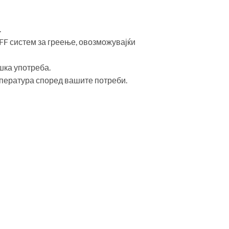
.
FF систем за греење, овозможувајќи
шка употреба.
мпература според вашите потреби.