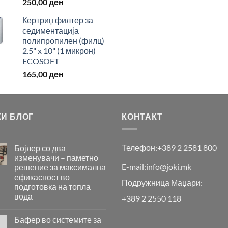
250,00
ден
Кертриџ филтер за
седиментација
полипропилен (филц)
2.5" x 10" (1 микрон)
ECOSOFT
165,00
ден
КИ БЛОГ
КОНТАКТ
Телефон:
+389 2 2581 800
Бојлер со два
изменувачи – паметно
E-mail:
info@joki.mk
решение за максимална
ефикасност во
Подружница Маџари:
подготовка на топла
вода
+389 2 2550 118
Бојлер
со
Бафер во системите за
два