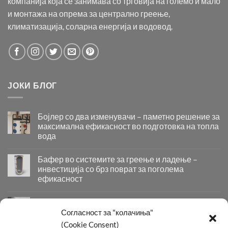
компанија која се занимава со трговија на големо и мало
и монтажа на опрема за централно греење,
климатизација, соларна енергија и водовод.
ЈОКИ БЛОГ
Бојлер со два изменувачи – паметно решение за
максимална ефикасност во подготовка на топла
вода
Бојлер
со
Бафер во системите за греење и ладење –
два
инвестиција со брз поврат за поголема
изменувачи
ефикасност
–
Бафер
паметно
во
решение
Придобивки од Инсталирање на Современи
системите
за
Системи за Греење и Ладење
Согласност за "колачиња"
за
максимална
Придобивки
(Cookie Consent)
греење
ефикасност