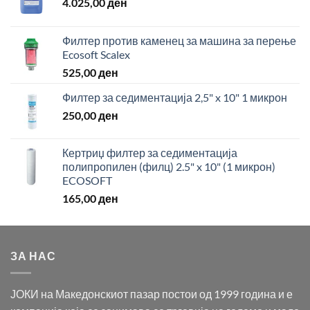
4.025,00
ден
Филтер против каменец за машина за перење
Ecosoft Scalex
525,00
ден
Филтер за седиментација 2,5" x 10" 1 микрон
250,00
ден
Кертриџ филтер за седиментација
полипропилен (филц) 2.5" x 10" (1 микрон)
ECOSOFT
165,00
ден
ЗА НАС
ЈОКИ на Македонскиот пазар постои од 1999 година и е