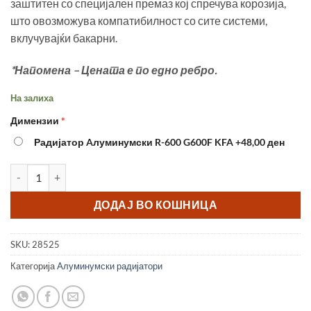
заштитен со специјален премаз кој спречува корозија,
што овозможува компатибилност со сите системи,
вклучувајќи бакарни.
*Напомена – Цената е по едно ребро.
На залиха
Димензии
Радијатор Aлуминумски R-600 G600F KFA
+48,00 ден
Радијатор Aлуминумски R-500 G500F KFA количина
ДОДАЈ ВО КОШНИЦА
SKU:
28525
Категорија
Aлуминумски радијатори