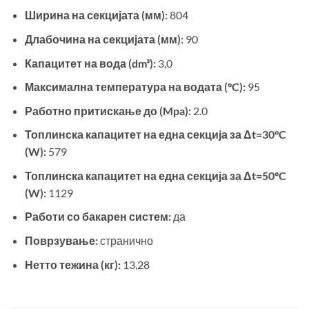
Ширина на секцијата (мм):
804
Длабочина на секцијата (мм):
90
Капацитет на вода (dm³):
3,0
Максимална температура на водата (°C):
95
Работно притискање до (Mpa):
2.0
Топлинска капацитет на една секција за Δt=30°C
(W):
579
Топлинска капацитет на една секција за Δt=50°C
(W):
1129
Работи со бакарен систем:
да
Поврзување:
странично
Нетто тежина (кг):
13,28