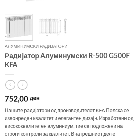
AЛУМИНУМСКИ РАДИЈАТОРИ
Радијатор Aлуминумски R-500 G500F
KFA
752,00
ден
Нашите радијатори од производителот KFA Полска се
извонреден квалитет и елегантен дизајн. Изработени од
висококвалитетен алуминиум, тие се подложени на
строги контроли за квалитет. Внатрешниот дел е