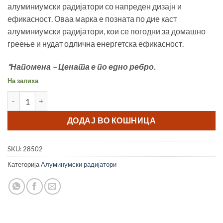
алуминиумски радијатори со напреден дизајн и
ефикасност. Оваа марка е позната по дие каст
алуминиумски радијатори, кои се погодни за домашно
греење и нудат одлична енергетска ефикасност.
*Напомена – Цената е по едно ребро.
На залиха
Радијатор Aлуминумски R-350 Faral количина
ДОДАЈ ВО КОШНИЦА
SKU:
28502
Категорија
Aлуминумски радијатори