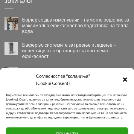
ЈОКИ БЛОГ
Бојлер со два изменувачи – паметно решение за
максимална ефикасност во подготовка на топла
вода
Бојлер
со
Бафер во системите за греење и ладење –
два
инвестиција со брз поврат за поголема
изменувачи
ефикасност
–
Бафер
паметно
во
решение
Придобивки од Инсталирање на Современи
системите
за
Системи за Греење и Ладење
Согласност за "колачиња"
за
максимална
Придобивки
(Cookie Consent)
греење
ефикасност
од
и
во
Инсталирање
КОНТАКТ
ладење
подготовка
Kористиме технологии за складирање и/или пристап до информации - т.н. колачиња
на
–
на
(cookies).
Ова го правиме за да го подобриме искуството во прелистувањето и да
Современи
инвестиција
топла
прикажуваме персонализирани реклами.
Согласувањето со овие технологии ќе ни
Системи
овозможи да обработуваме податоци како што се однесувањето на прелистувањето
со
вода
Телефон:
+389 2 2581 800
за
и други статистички податоци.
Несогласувањето или повлекувањето на согласноста,
брз
може негативно да влијае на одредени карактеристики и функции на страницата.
Греење
поврат
E-mail:
info@joki.mk
и
за
Ладење
поголема
ПРИФАТИ