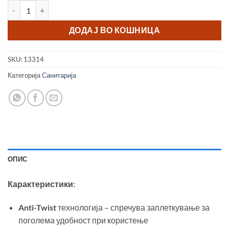
Црево за туш 175 PVC Silver THS количина
ДОДАЈ ВО КОШНИЦА
SKU:
13314
Категорија
Санитарија
ОПИС
Карактеристики:
Anti-Twist
технологија – спречува заплеткување за
поголема удобност при користење