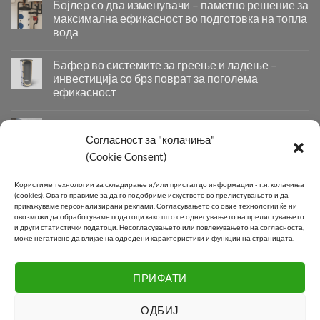
Бојлер со два изменувачи – паметно решение за
максимална ефикасност во подготовка на топла
вода
Бојлер
со
Бафер во системите за греење и ладење –
два
инвестиција со брз поврат за поголема
изменувачи
ефикасност
–
Бафер
паметно
во
решение
Придобивки од Инсталирање на Современи
системите
за
Системи за Греење и Ладење
Согласност за "колачиња"
за
максимална
Придобивки
(Cookie Consent)
греење
ефикасност
од
и
во
Инсталирање
КОНТАКТ
ладење
подготовка
Kористиме технологии за складирање и/или пристап до информации - т.н. колачиња
на
–
на
(cookies).
Ова го правиме за да го подобриме искуството во прелистувањето и да
Современи
инвестиција
топла
прикажуваме персонализирани реклами.
Согласувањето со овие технологии ќе ни
Системи
овозможи да обработуваме податоци како што се однесувањето на прелистувањето
со
вода
Телефон:
+389 2 2581 800
за
и други статистички податоци.
Несогласувањето или повлекувањето на согласноста,
брз
може негативно да влијае на одредени карактеристики и функции на страницата.
Греење
поврат
E-mail:
info@joki.mk
и
за
Ладење
поголема
ПРИФАТИ
Подружница Маџари:
+389 2 2550 118
ефикасност
ОДБИЈ