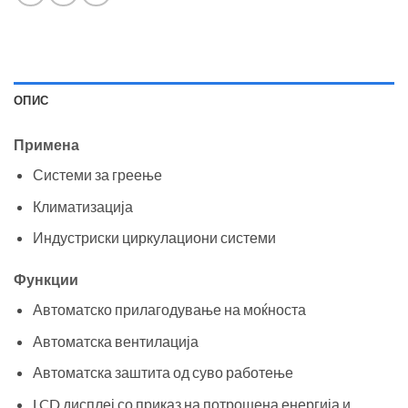
ОПИС
Примена
Системи за греење
Климатизација
Индустриски циркулациони системи
Функции
Автоматско прилагодување на моќноста
Автоматска вентилација
Автоматска заштита од суво работење
LCD дисплеј со приказ на потрошена енергија и