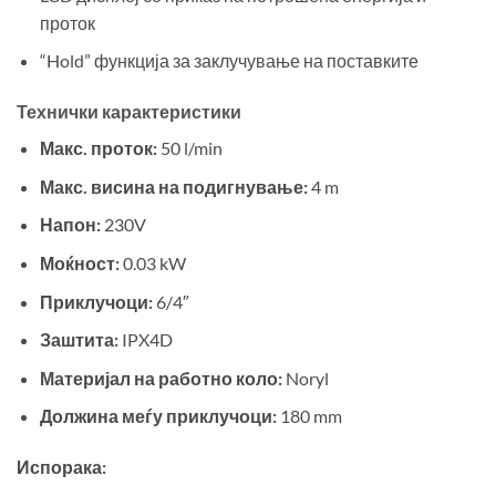
проток
“Hold” функција за заклучување на поставките
Технички карактеристики
Макс. проток:
50 l/min
Макс. висина на подигнување:
4 m
Напон:
230V
Моќност:
0.03 kW
Приклучоци:
6/4″
Заштита:
IPX4D
Материјал на работно коло:
Noryl
Должина меѓу приклучоци:
180 mm
Испорака: