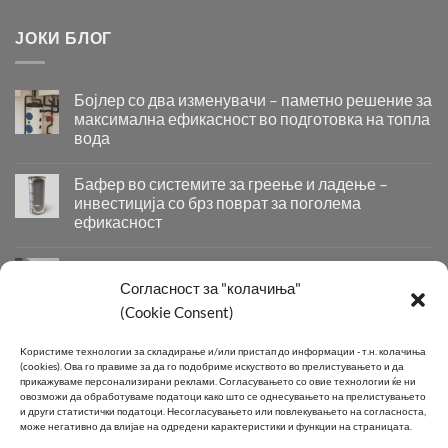
ЈОКИ БЛОГ
Бојлер со два изменувачи – паметно решение за
максимална ефикасност во подготовка на топла
вода
Бојлер
со
Бафер во системите за греење и ладење –
два
инвестиција со брз поврат за поголема
изменувачи
ефикасност
–
Бафер
паметно
во
решение
Придобивки од Инсталирање на Современи
системите
за
Системи за Греење и Ладење
Согласност за "колачиња"
за
максимална
Придобивки
(Cookie Consent)
греење
ефикасност
од
и
во
Инсталирање
КОНТАКТ
ладење
подготовка
Kористиме технологии за складирање и/или пристап до информации - т.н. колачиња
на
–
на
(cookies).
Ова го правиме за да го подобриме искуството во прелистувањето и да
Современи
инвестиција
топла
прикажуваме персонализирани реклами.
Согласувањето со овие технологии ќе ни
Системи
овозможи да обработуваме податоци како што се однесувањето на прелистувањето
со
вода
Телефон:
+389 2 2581 800
за
и други статистички податоци.
Несогласувањето или повлекувањето на согласноста,
брз
може негативно да влијае на одредени карактеристики и функции на страницата.
Греење
поврат
E-mail:
info@joki.mk
и