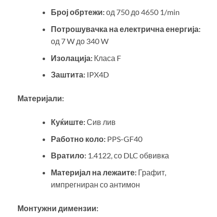
Број обртежи:
од 750 до 4650 1/min
Потрошувачка на електрична енергија:
од 7 W до 340 W
Изолација:
Класа F
Заштита:
IPX4D
Материјали:
Куќиште:
Сив лив
Работно коло:
PPS-GF40
Вратило:
1.4122, со DLC обвивка
Материјал на лежаите:
Графит,
импрегниран со антимон
Монтужни димензии: