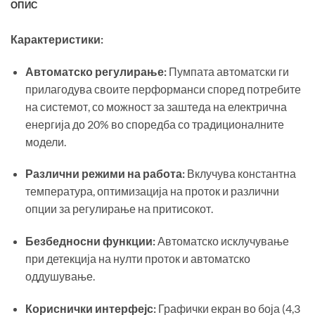
ОПИС
Карактеристики:
Автоматско регулирање:
Пумпата автоматски ги
прилагодува своите перформанси според потребите
на системот, со можност за заштеда на електрична
енергија до 20% во споредба со традиционалните
модели.
Различни режими на работа:
Вклучува константна
температура, оптимизација на проток и различни
опции за регулирање на притисокот.
Безбедносни функции:
Автоматско исклучување
при детекција на нулти проток и автоматско
оддушување.
Кориснички интерфејс:
Графички екран во боја (4,3