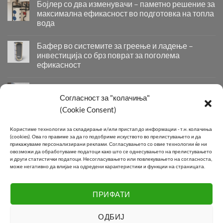
Бојлер со два изменувачи – паметно решение за
максимална ефикасност во подготовка на топла
вода
Бојлер
со
Бафер во системите за греење и ладење –
два
инвестиција со брз поврат за поголема
изменувачи
ефикасност
–
Бафер
паметно
во
решение
Придобивки од Инсталирање на Современи
системите
за
Системи за Греење и Ладење
Согласност за "колачиња"
за
максимална
(Cookie Consent)
Придобивки
греење
ефикасност
од
и
во
Инсталирање
КОНТАКТ
ладење
подготовка
Kористиме технологии за складирање и/или пристап до информации - т.н. колачиња
на
–
на
(cookies).
Ова го правиме за да го подобриме искуството во прелистувањето и да
Современи
инвестиција
прикажуваме персонализирани реклами.
Согласувањето со овие технологии ќе ни
топла
Системи
овозможи да обработуваме податоци како што се однесувањето на прелистувањето
со
вода
Телефон:
+389 2 2581 800
и други статистички податоци.
Несогласувањето или повлекувањето на согласноста,
за
брз
може негативно да влијае на одредени карактеристики и функции на страницата.
Греење
поврат
E-mail:
info@joki.mk
и
за
Ладење
поголема
ПРИФАТИ
Подружница Маџари:
+389 2 2550 118
ефикасност
ОДБИЈ