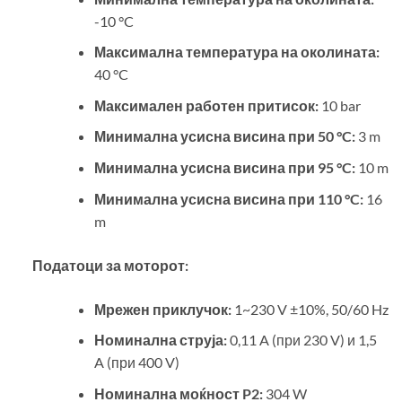
-10 °C
Максимална температура на околината:
40 °C
Максимален работен притисок:
10 bar
Минимална усисна висина при 50 °C:
3 m
Минимална усисна висина при 95 °C:
10 m
Минимална усисна висина при 110 °C:
16
m
Податоци за моторот:
Мрежен приклучок:
1~230 V ±10%, 50/60 Hz
Номинална струја:
0,11 A (при 230 V) и 1,5
A (при 400 V)
Номинална моќност P2:
304 W