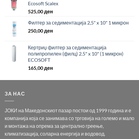
Ecosoft Scalex
525,00
ден
Филтер за седиментација 2,5" x 10" 1 микрон
250,00
ден
Кертриџ филтер за седиментација
полипропилен (филц) 2.5" x 10" (1 микрон)
ECOSOFT
165,00
ден
ЗА НАС
ЈОКИ на Македонскиот пазар постои од 1999 година и е
компанија која се занимава со трговија на големо и мало
и монтажа на опрема за централно греење,
климатизација, соларна енергија и водовод.