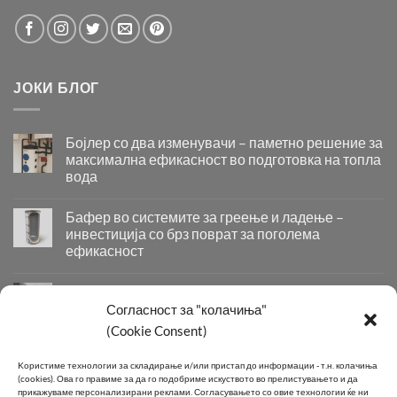
ЈОКИ БЛОГ
Бојлер со два изменувачи – паметно решение за
максимална ефикасност во подготовка на топла
вода
Бојлер
со
Бафер во системите за греење и ладење –
два
инвестиција со брз поврат за поголема
изменувачи
ефикасност
–
Бафер
паметно
во
решение
Придобивки од Инсталирање на Современи
системите
за
Системи за Греење и Ладење
Согласност за "колачиња"
за
максимална
Придобивки
(Cookie Consent)
греење
ефикасност
од
и
во
Инсталирање
КОНТАКТ
ладење
подготовка
Kористиме технологии за складирање и/или пристап до информации - т.н. колачиња
на
–
на
(cookies).
Ова го правиме за да го подобриме искуството во прелистувањето и да
Современи
инвестиција
топла
прикажуваме персонализирани реклами.
Согласувањето со овие технологии ќе ни