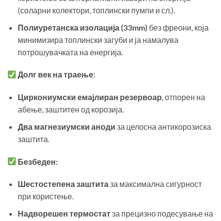
(соларни колектори, топлински пумпи и сл.).
Полиуретанска изолација (33mm)
без фреони, која
минимизира топлински загуби и ја намалува
потрошувачката на енергија.
Долг век на траење:
Циркониумски емајлиран резервоар
, отпорен на
абење, заштитен од корозија.
Два магнезиумски аноди
за целосна антикорозиска
заштита.
Безбеден:
Шестостепена заштита
за максимална сигурност
при користење.
Надворешен термостат
за прецизно подесување на