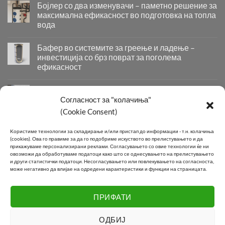
Бојлер со два изменувачи – паметно решение за
максимална ефикасност во подготовка на топла
вода
Бојлер
со
Бафер во системите за греење и ладење –
два
инвестиција со брз поврат за поголема
изменувачи
ефикасност
–
Бафер
паметно
во
решение
Придобивки од Инсталирање на Современи
системите
за
Системи за Греење и Ладење
Согласност за "колачиња"
за
максимална
(Cookie Consent)
Придобивки
греење
ефикасност
од
и
во
Инсталирање
КОНТАКТ
ладење
подготовка
Kористиме технологии за складирање и/или пристап до информации - т.н. колачиња
на
–
на
(cookies).
Ова го правиме за да го подобриме искуството во прелистувањето и да
Современи
инвестиција
прикажуваме персонализирани реклами.
Согласувањето со овие технологии ќе ни
топла
Системи
овозможи да обработуваме податоци како што се однесувањето на прелистувањето
со
вода
Телефон:
+389 2 2581 800
и други статистички податоци.
Несогласувањето или повлекувањето на согласноста,
за
брз
може негативно да влијае на одредени карактеристики и функции на страницата.
Греење
поврат
E-mail:
info@joki.mk
и
за
Ладење
поголема
ПРИФАТИ
Подружница Маџари:
+389 2 2550 118
ефикасност
ОДБИЈ