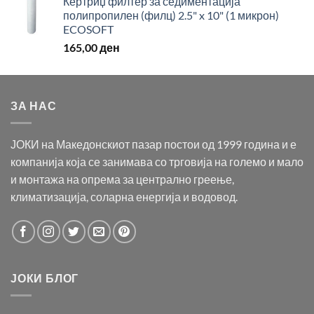
Кертриџ филтер за седиментација
полипропилен (филц) 2.5" x 10" (1 микрон)
ECOSOFT
165,00
ден
ЗА НАС
ЈОКИ на Македонскиот пазар постои од 1999 година и е
компанија која се занимава со трговија на големо и мало
и монтажа на опрема за централно греење,
климатизација, соларна енергија и водовод.
ЈОКИ БЛОГ