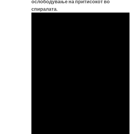
ослободување на притисокот во
спиралата.