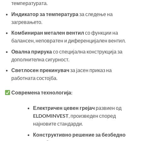
температурата.
Индикатор за температура
за следење на
загревањето.
Комбиниран метален вентил
со функции на
балансен, неповратен и диференцијален вентил.
Овална прирука
со специјална конструкција за
дополнителна сигурност.
Светлосен прекинувач
за јасен приказ на
работната состојба.
Современа технологија:
Електричен цевен грејач
развиен од
ELDOMINVEST
, произведен според
најновите стандарди.
Конструктивно решение за безбедно