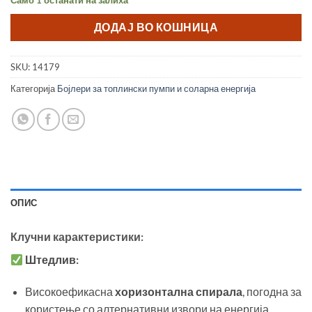
ДОДАЈ ВО КОШНИЦА
SKU:
14179
Категорија
Бојлери за топлински пумпи и соларна енергија
ОПИС
Клучни карактеристики:
Штедлив:
Високоефикасна
хоризонтална спирала
, погодна за
користење со алтернативни извори на енергија