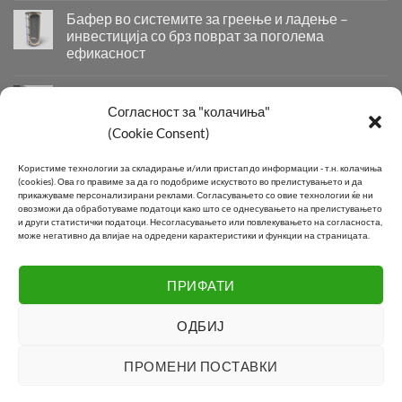
со
Бафер во системите за греење и ладење –
два
инвестиција со брз поврат за поголема
изменувачи
ефикасност
–
Бафер
паметно
во
решение
Придобивки од Инсталирање на Современи
системите
за
Системи за Греење и Ладење
Согласност за "колачиња"
за
максимална
(Cookie Consent)
Придобивки
греење
ефикасност
од
и
во
Инсталирање
КОНТАКТ
ладење
подготовка
Kористиме технологии за складирање и/или пристап до информации - т.н. колачиња
на
–
на
(cookies).
Ова го правиме за да го подобриме искуството во прелистувањето и да
Современи
инвестиција
прикажуваме персонализирани реклами.
Согласувањето со овие технологии ќе ни
топла
Системи
овозможи да обработуваме податоци како што се однесувањето на прелистувањето
со
вода
Телефон:
+389 2 2581 800
и други статистички податоци.
Несогласувањето или повлекувањето на согласноста,
за
брз
може негативно да влијае на одредени карактеристики и функции на страницата.
Греење
поврат
E-mail:
info@joki.mk
и
за
Ладење
поголема
ПРИФАТИ
Подружница Маџари:
+389 2 2550 118
ефикасност
ОДБИЈ
Visa
MasterCard
Cash
ПРОМЕНИ ПОСТАВКИ
On
LOGISTIC
CONTACT
Delivery