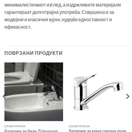
минималистичкиот изглед, а издржливите материјали
гарантираат долготрајна употреба. Совршена е за
модерни и класични кујни, нудејќи едноставност и
ефикасност.
ПОВРЗАНИ ПРОДУКТИ
САНИТАРИЈА
САНИТАРИЈА
Батерија за кујна средна лула
Батерија за биде Zirkonyum