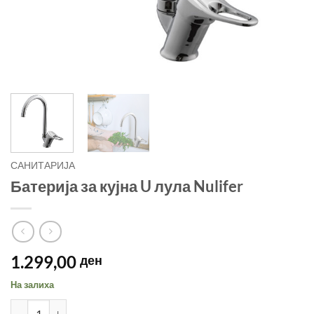
САНИТАРИЈА
Батерија за кујна U лула Nulifer
1.299,00
ден
На залиха
Батерија за кујна U лула Nulifer количина