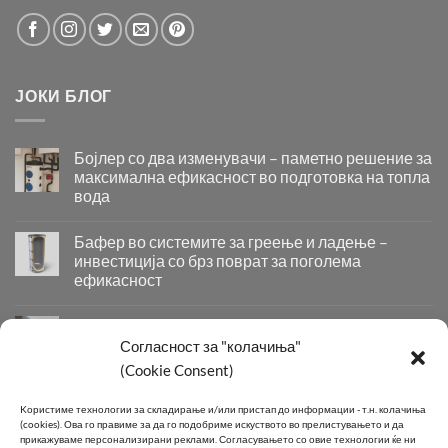
ЈОКИ БЛОГ
Бојлер со два изменувачи – паметно решение за
максимална ефикасност во подготовка на топла
вода
Бојлер
со
Бафер во системите за греење и ладење –
два
инвестиција со брз поврат за поголема
изменувачи
ефикасност
–
Бафер
паметно
во
решение
Придобивки од Инсталирање на Современи
системите
за
Системи за Греење и Ладење
Согласност за "колачиња"
за
максимална
Придобивки
(Cookie Consent)
греење
ефикасност
од
и
во
Инсталирање
КОНТАКТ
ладење
подготовка
Kористиме технологии за складирање и/или пристап до информации - т.н. колачиња
на
–
на
(cookies).
Ова го правиме за да го подобриме искуството во прелистувањето и да
Современи
инвестиција
топла
прикажуваме персонализирани реклами.
Согласувањето со овие технологии ќе ни