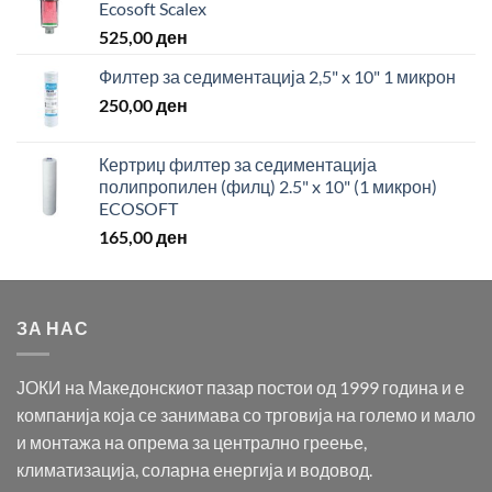
Ecosoft Scalex
525,00
ден
Филтер за седиментација 2,5" x 10" 1 микрон
250,00
ден
Кертриџ филтер за седиментација
полипропилен (филц) 2.5" x 10" (1 микрон)
ECOSOFT
165,00
ден
ЗА НАС
ЈОКИ на Македонскиот пазар постои од 1999 година и е
компанија која се занимава со трговија на големо и мало
и монтажа на опрема за централно греење,
климатизација, соларна енергија и водовод.