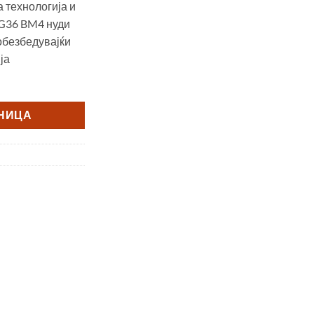
а технологија и
 G36 BM4 нуди
 обезбедувајќи
ја
ШНИЦА