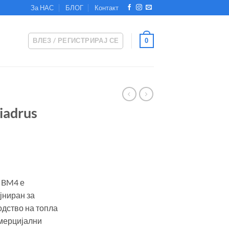
За НАС
БЛОГ
Контакт
ВЛЕЗ / РЕГИСТРИРАЈ СЕ
0
iadrus
6 BM4 е
јниран за
одство на топла
омерцијални