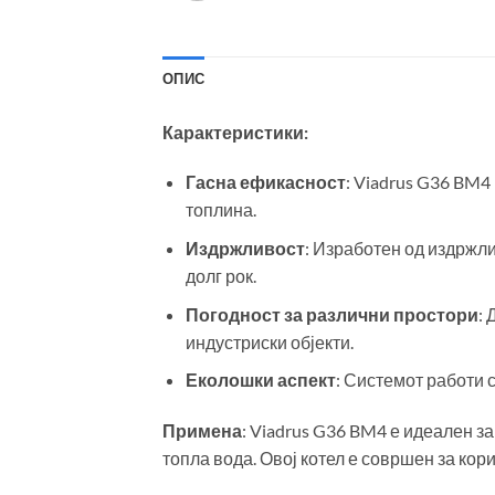
ОПИС
Карактеристики:
Гасна ефикасност
: Viadrus G36 BM4
топлина.
Издржливост
: Изработен од издржли
долг рок.
Погодност за различни простори
:
индустриски објекти.
Еколошки аспект
: Системот работи 
Примена
: Viadrus G36 BM4 е идеален з
топла вода. Овој котел е совршен за ко