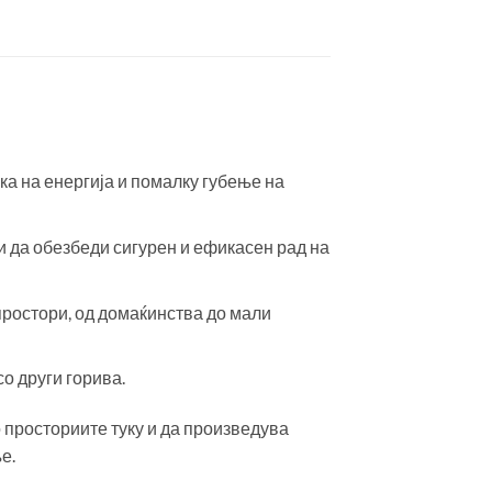
ка на енергија и помалку губење на
 и да обезбеди сигурен и ефикасен рад на
простори, од домаќинства до мали
о други горива.
о просториите туку и да произведува
е.