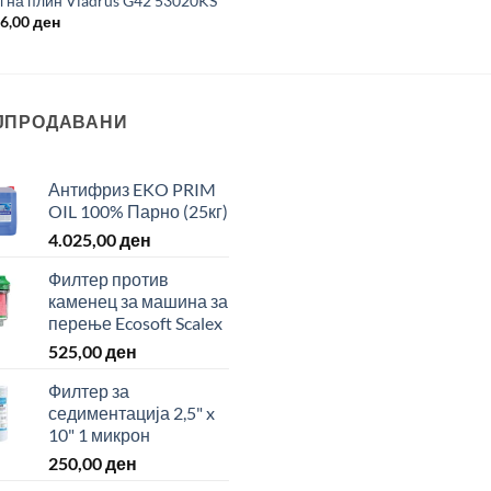
л на плин Viadrus G42 53020KS
16,00
ден
ЈПРОДАВАНИ
Антифриз EKO PRIM
OIL 100% Парно (25кг)
4.025,00
ден
Филтер против
каменец за машина за
перење Ecosoft Scalex
525,00
ден
Филтер за
седиментација 2,5" x
10" 1 микрон
250,00
ден