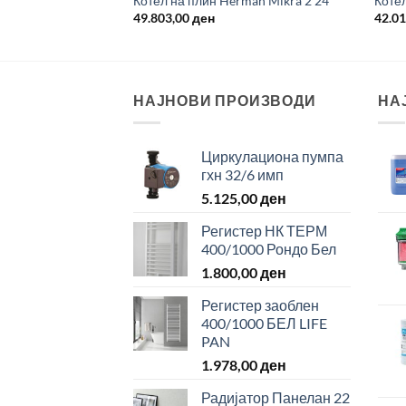
Котел на плин Herman Mikra 2 24
Коте
49.803,00
ден
42.0
НАЈНОВИ ПРОИЗВОДИ
НА
Циркулациона пумпа
гхн 32/6 имп
5.125,00
ден
Регистер НК ТЕРМ
400/1000 Рондо Бел
1.800,00
ден
Регистер заоблен
400/1000 БЕЛ LIFE
PAN
1.978,00
ден
Радијатор Панелан 22