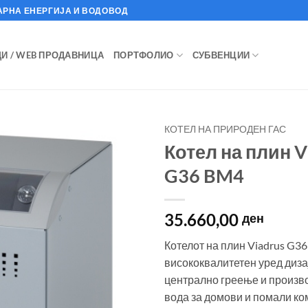
АРНА ЕНЕРГИЈА И ВОДОВОД
И / WEB ПРОДАВНИЦА
ПОРТФОЛИО
СУБВЕНЦИИ
КОТЕЛ НА ПРИРОДЕН ГАС
Котел на плин V
G36 BM4
35.660,00
ден
Котелот на плин Viadrus G3
висококвалитетен уред диза
централно греење и произв
вода за домови и помали к