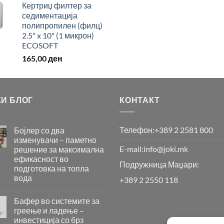
Кертриџ филтер за
седиментација
полипропилен (филц)
2.5" x 10" (1 микрон)
ECOSOFT
165,00
ден
КИ БЛОГ
КОНТАКТ
Телефон:
+389 2 2581 800
Бојлер со два
изменувачи – паметно
E-mail:
info@joki.mk
решение за максимална
ефикасност во
Подружница Маџари:
подготовка на топла
вода
+389 2 2550 118
Бојлер
со
Бафер во системите за
два
греење и ладење –
изменувачи
инвестиција со брз
–