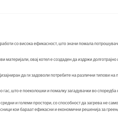
 работи со висока ефикасност, што значи помала потрошувач
ви материјали, овај котел е создаден да издржи долготрајно
 Дизајниран да ги задоволи потребите на различни типови на 
со гас, што е поеколошки и помалку загадувачки во споредба с
а средни и големи простори, со способност да загрева не сам
рисници кои бараат ефикасни и економични решенија за греењ