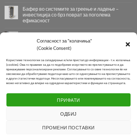
Бојлер
со
Бафер во системите за греење и ладење –
два
инвестиција со брз поврат за поголема
изменувачи
ефикасност
–
Бафер
паметно
во
решение
Придобивки од Инсталирање на Современи
системите
за
Системи за Греење и Ладење
Согласност за "колачиња"
за
максимална
(Cookie Consent)
Придобивки
греење
ефикасност
од
и
во
Инсталирање
КОНТАКТ
ладење
подготовка
Kористиме технологии за складирање и/или пристап до информации - т.н. колачиња
на
–
на
(cookies).
Ова го правиме за да го подобриме искуството во прелистувањето и да
Современи
инвестиција
прикажуваме персонализирани реклами.
Согласувањето со овие технологии ќе ни
топла
Системи
овозможи да обработуваме податоци како што се однесувањето на прелистувањето
со
вода
Телефон:
+389 2 2581 800
и други статистички податоци.
Несогласувањето или повлекувањето на согласноста,
за
брз
може негативно да влијае на одредени карактеристики и функции на страницата.
Греење
поврат
E-mail:
info@joki.mk
и
за
Ладење
поголема
ПРИФАТИ
Подружница Маџари:
+389 2 2550 118
ефикасност
ОДБИЈ
Visa
MasterCard
Cash
ПРОМЕНИ ПОСТАВКИ
On
LOGISTIC
CONTACT