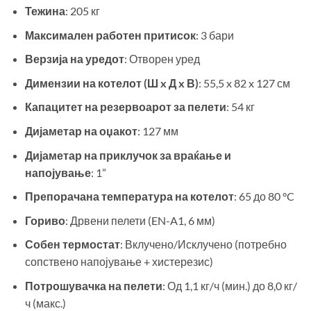
Тежина
: 205 кг
Максимален работен притисок
: 3 бари
Верзија на уредот
: Отворен уред
Димензии на котелот (Ш x Д x В)
: 55,5 x 82 x 127 см
Капацитет на резервоарот за пелети
: 54 кг
Дијаметар на оџакот
: 127 мм
Дијаметар на приклучок за враќање и
напојување
: 1”
Препорачана температура на котелот
: 65 до 80 °C
Гориво
: Дрвени пелети (EN-A1, 6 мм)
Собен термостат
: Вклучено/Исклучено (потребно
сопствено напојување + хистерезис)
Потрошувачка на пелети
: Од 1,1 кг/ч (мин.) до 8,0 кг/
ч (макс.)