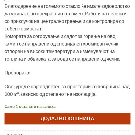
Благодарение на големото стакло ќе имате задоволство
да уживате во прекрасниот пламен. Работи на пелети и
со приклучок на централно греење и се контролира со
собен термостат.
Комората за согорување и садот за горење на овој
камин се направени од специјален хромиран челик
отпорен на високи температури а изменувачот на
топлина и обвивката за вода се направени од челик.
Препорака:
Овој уред е најсоодветен за простории со површина над
200 m², зависно од степенот на изолација.
Само 1 останати на залиха
ДОДАЈ ВО КОШНИЦА