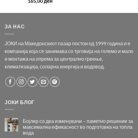
165,00
ден
ЗА НАС
ЈОКИ на Македонскиот пазар постои од 1999 година и е
компанија која се занимава со трговија на големо и мало
и монтажа на опрема за централно греење,
климатизација, соларна енергија и водовод.
ЈОКИ БЛОГ
Бојлер со два изменувачи – паметно решение за
максимална ефикасност во подготовка на топла
вода