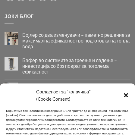
ЈОКИ БЛОГ
Бојлер со два изменувачи – паметно решение за
максимална ефикасност во подготовка на топла
вода
Бојлер
со
Бафер во системите за греење и ладење –
два
инвестиција со брз поврат за поголема
изменувачи
ефикасност
–
Бафер
паметно
во
решение
Придобивки од Инсталирање на Современи
системите
за
Системи за Греење и Ладење
Согласност за "колачиња"
за
максимална
Придобивки
(Cookie Consent)
греење
ефикасност
од
и
во
Инсталирање
КОНТАКТ
ладење
подготовка
Kористиме технологии за складирање и/или пристап до информации - т.н. колачиња
на
–
на
(cookies).
Ова го правиме за да го подобриме искуството во прелистувањето и да
Современи
инвестиција
топла
прикажуваме персонализирани реклами.
Согласувањето со овие технологии ќе ни
Системи
овозможи да обработуваме податоци како што се однесувањето на прелистувањето
со
вода
Телефон:
+389 2 2581 800
за
и други статистички податоци.
Несогласувањето или повлекувањето на согласноста,
брз
може негативно да влијае на одредени карактеристики и функции на страницата.
Греење
поврат